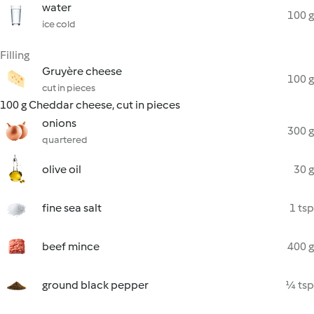
water
100 g
ice cold
Filling
Gruyère cheese
100 g
cut in pieces
100 g Cheddar cheese, cut in pieces
onions
300 g
quartered
olive oil
30 g
fine sea salt
1 tsp
beef mince
400 g
ground black pepper
¼ tsp