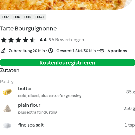
TM7
TM6
TM5
TM31
Tarte Bourguignonne
4.4
96 Bewertungen
Zubereitung 20 Min
Gesamt 1 Std. 30 Min
6 portions
Kostenlos registrieren
Zutaten
Pastry
butter
85 g
cold, diced, plus extra for greasing
plain flour
250 g
plus extra for dusting
fine sea salt
1 tsp