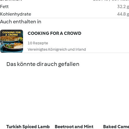
Fett
32.2 g
Kohlenhydrate
44.8 g
Auch enthalten in
COOKING FOR A CROWD
10 Rezepte
Vereinigtes Königreich und Irland
Das könnte dir auch gefallen
Turkish Spiced Lamb
Beetroot and Mint
Baked Cam