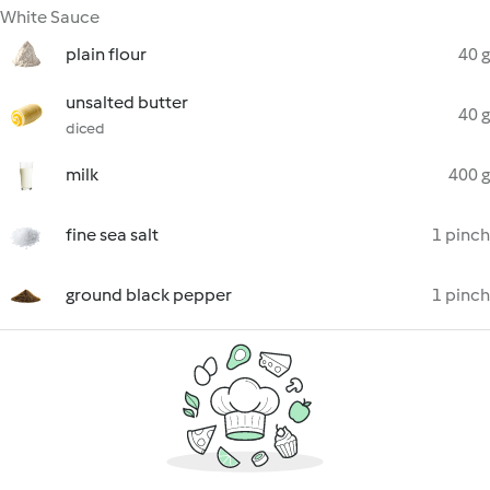
White Sauce
plain flour
40 g
unsalted butter
40 g
diced
milk
400 g
fine sea salt
1 pinch
ground black pepper
1 pinch