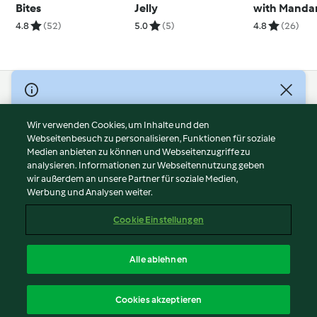
Bites
Jelly
with Manda
and Herb Cr
4.8
(52)
5.0
(5)
4.8
(26)
© Copyright 2026
Nutzungsbedingungen
Wir verwenden Cookies, um Inhalte und den
Webseitenbesuch zu personalisieren, Funktionen für soziale
Datenschutzrichtlinien
Medien anbieten zu können und Webseitenzugriffe zu
Disclaimer
analysieren. Informationen zur Webseitennutzung geben
Impressum
wir außerdem an unsere Partner für soziale Medien,
Werbung und Analysen weiter.
Cookies
Inhalt melden
Cookie Einstellungen
Abo kündigen
Vertrag widerrufen
Alle ablehnen
Erklärung zur Barrierefreiheit
Deutsch
Cookies akzeptieren