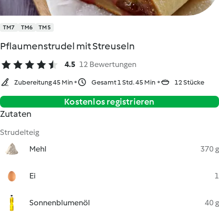
TM7
TM6
TM5
Pflaumenstrudel mit Streuseln
4.5
12 Bewertungen
Zubereitung 45 Min
Gesamt 1 Std. 45 Min
12 Stücke
Kostenlos registrieren
Zutaten
Strudelteig
Mehl
370 g
Ei
1
Sonnenblumenöl
40 g