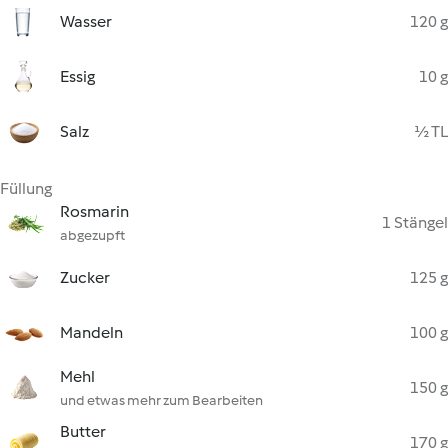
Wasser
120 g
Essig
10 g
Salz
½ TL
Füllung
Rosmarin
1 Stängel
abgezupft
Zucker
125 g
Mandeln
100 g
Mehl
150 g
und etwas mehr zum Bearbeiten
Butter
170 g