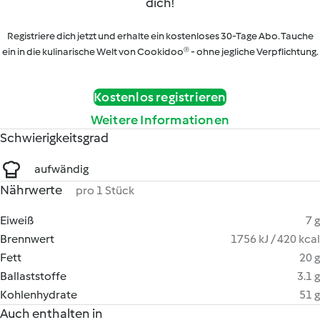
dich!
Registriere dich jetzt und erhalte ein kostenloses 30-Tage Abo. Tauche
ein in die kulinarische Welt von Cookidoo® - ohne jegliche Verpflichtung.
Kostenlos registrieren
Weitere Informationen
Schwierigkeitsgrad
aufwändig
Nährwerte
pro 1 Stück
Eiweiß
7 g
Brennwert
1756 kJ / 420 kcal
Fett
20 g
Ballaststoffe
3.1 g
Kohlenhydrate
51 g
Auch enthalten in