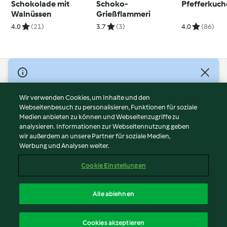
Schokolade mit
Schoko-
Pfefferkuc
Walnüssen
Grießflammeri
4.0
(21)
3.7
(3)
4.0
(86)
© Copyright 2026
Nutzungsbedingungen
Wir verwenden Cookies, um Inhalte und den
Webseitenbesuch zu personalisieren, Funktionen für soziale
Datenschutzrichtlinien
Medien anbieten zu können und Webseitenzugriffe zu
Disclaimer
analysieren. Informationen zur Webseitennutzung geben
Impressum
wir außerdem an unsere Partner für soziale Medien,
Werbung und Analysen weiter.
Cookies
Inhalt melden
Cookie Einstellungen
Abo kündigen
Vertrag widerrufen
Alle ablehnen
Erklärung zur Barrierefreiheit
Deutsch
Cookies akzeptieren