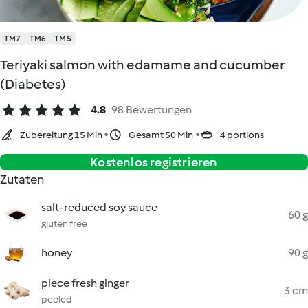
TM7
TM6
TM5
Teriyaki salmon with edamame and cucumber
(Diabetes)
4.8
98 Bewertungen
Zubereitung 15 Min
Gesamt 50 Min
4 portions
Kostenlos registrieren
Zutaten
salt-reduced soy sauce
60 g
gluten free
honey
90 g
piece fresh ginger
3 cm
peeled