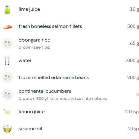
lime juice
10 g
fresh boneless salmon fillets
500 g
doongara rice
65 g
brown (see Tips)
water
1000 g
frozen shelled edamame beans
200 g
continental cucumbers
2
(approx. 800 g) , trimmed and cut into ribbons
lemon juice
2 tbsp
sesame oil
2 tsp