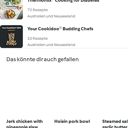
Thermomix® Cooking for Diabetes
72 Rezepte
Australien und Neuseeland
Your Cookidoo® Budding Chefs
10 Rezepte
Australien und Neuseeland
Das könnte dir auch gefallen
Jerk chicken with
Hoisin pork bowl
Steamed sa
pineapple slaw
garlic butte