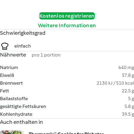
Kostenlos registrieren
Weitere Informationen
Schwierigkeitsgrad
einfach
Nährwerte
pro 1 portion
Natrium
640 mg
Eiweiß
37.8 g
Brennwert
2130 kJ / 510 kcal
Fett
22.5 g
Ballaststoffe
5 g
gesättigte Fettsäuren
5.8 g
Kohlenhydrate
39.5 g
Auch enthalten in