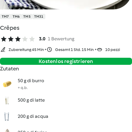
TM7
TM6
TM5
TM31
Crêpes
3.0
1 Bewertung
Zubereitung 45 Min
Gesamt 1 Std. 15 Min
10 pezzi
Kostenlos registrieren
Zutaten
50 g di burro
+ q.b.
500 g di latte
200 g di acqua