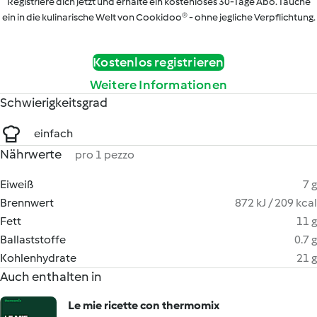
Registriere dich jetzt und erhalte ein kostenloses 30-Tage Abo. Tauche
ein in die kulinarische Welt von Cookidoo® - ohne jegliche Verpflichtung.
Kostenlos registrieren
Weitere Informationen
Schwierigkeitsgrad
einfach
Nährwerte
pro 1 pezzo
Eiweiß
7 g
Brennwert
872 kJ / 209 kcal
Fett
11 g
Ballaststoffe
0.7 g
Kohlenhydrate
21 g
Auch enthalten in
Le mie ricette con thermomix