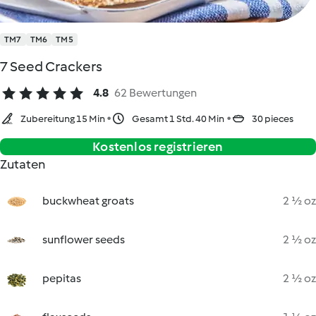
TM7
TM6
TM5
7 Seed Crackers
4.8
62 Bewertungen
Zubereitung 15 Min
Gesamt 1 Std. 40 Min
30 pieces
Kostenlos registrieren
Zutaten
buckwheat groats
2 ½ oz
sunflower seeds
2 ½ oz
pepitas
2 ½ oz