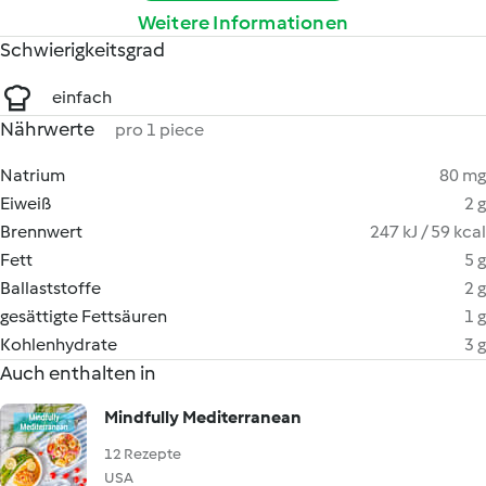
Weitere Informationen
Schwierigkeitsgrad
einfach
Nährwerte
pro 1 piece
Natrium
80 mg
Eiweiß
2 g
Brennwert
247 kJ / 59 kcal
Fett
5 g
Ballaststoffe
2 g
gesättigte Fettsäuren
1 g
Kohlenhydrate
3 g
Auch enthalten in
Mindfully Mediterranean
12 Rezepte
USA