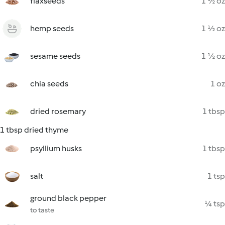
flaxseeds
1 ½ oz
hemp seeds
1 ½ oz
sesame seeds
1 ½ oz
chia seeds
1 oz
dried rosemary
1 tbsp
1 tbsp dried thyme
psyllium husks
1 tbsp
salt
1 tsp
ground black pepper
¼ tsp
to taste