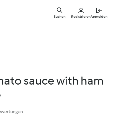
Springe
zum
Suchen
Registrieren
Anmelden
Hauptinha
omato sauce with ham
o
ewertungen