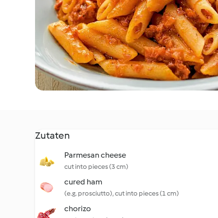
Zutaten
Parmesan cheese
cut into pieces (3 cm)
cured ham
(e.g. prosciutto), cut into pieces (1 cm)
chorizo