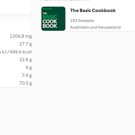
The Basic Cookbook
183 Rezepte
Australien und Neuseeland
1206.8 mg
27.7 g
 kJ / 606.6 kcal
22.8 g
4 g
7.4 g
70.3 g