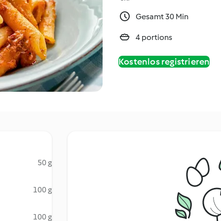
Gesamt 30 Min
4 portions
Kostenlos registrieren
50 g
100 g
100 g