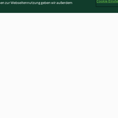
Cookie Einst
onen zur Webseitennutzung geben wir außerdem
Shepherd's pie
Poached eggs
3.8
(331)
2.5
(312)
Disclaimer
Impressum
Cookies
Inhalt melden
Abo 