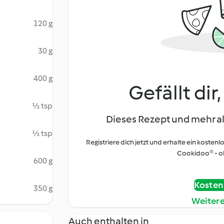
120 g
30 g
400 g
Gefällt dir
½ tsp
Dieses Rezept und mehr al
½ tsp
Registriere dich jetzt und erhalte ein kostenl
Cookidoo® - oh
600 g
Kostenl
350 g
Weiter
Auch enthalten in