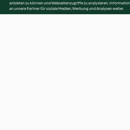
anbieten zu können und Webseitenzugriffe zu analysieren. Informati
an unsere Partner für soziale Medien, Werbung und Analysen weiter.
Aussie potato salad
Fruit purée (apple)
4.7
(813)
4.8
(59)
© Copyright 2026
Nutzungsbedingungen
Datenschutzrichtlinien
Erklärung zur Barrierefreiheit