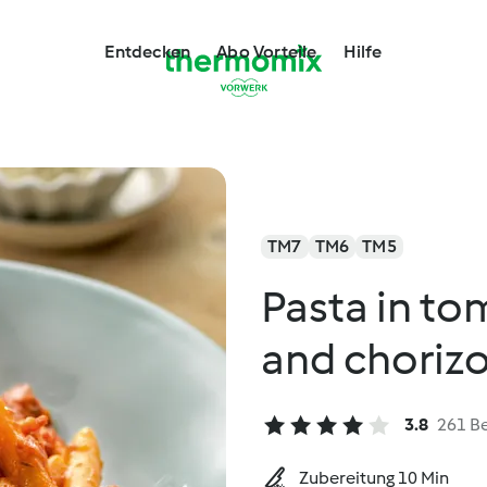
Entdecken
Abo Vorteile
Hilfe
TM7
TM6
TM5
Pasta in t
and choriz
3.8
261 B
Zubereitung 10 Min