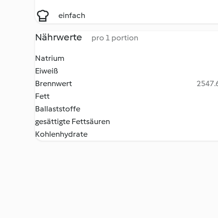
einfach
Nährwerte
pro 1 portion
Natrium
Eiweiß
Brennwert
2547.6
Fett
Ballaststoffe
gesättigte Fettsäuren
Kohlenhydrate