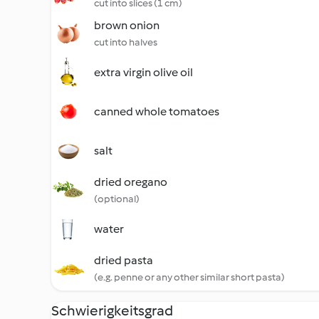
cut into slices (1 cm)
brown onion
cut into halves
extra virgin olive oil
canned whole tomatoes
salt
dried oregano
(optional)
water
dried pasta
(e.g. penne or any other similar short pasta)
Schwierigkeitsgrad