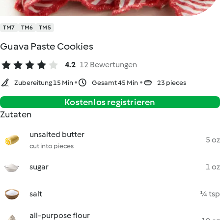
TM7
TM6
TM5
Guava Paste Cookies
4.2
12 Bewertungen
Zubereitung 15 Min
Gesamt 45 Min
23 pieces
Kostenlos registrieren
Zutaten
unsalted butter
5 oz
cut into pieces
sugar
1 oz
salt
¼ tsp
all-purpose flour