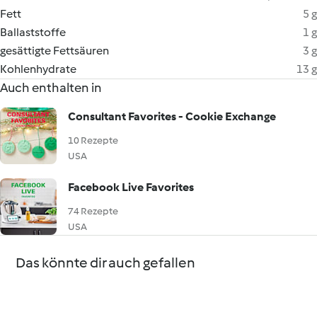
Fett
5 g
Ballaststoffe
1 g
gesättigte Fettsäuren
3 g
Kohlenhydrate
13 g
Auch enthalten in
Consultant Favorites - Cookie Exchange
10 Rezepte
USA
Facebook Live Favorites
74 Rezepte
USA
Das könnte dir auch gefallen