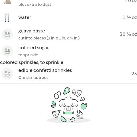
10 oz
plus extra to dust
water
1 ½ oz
guava paste
10 ½ oz
cut into pieces (1 in. x 1 in. x ¼ in.)
colored sugar
to sprinkle
colored sprinkles, to sprinkle
edible confetti sprinkles
23
Christmas trees