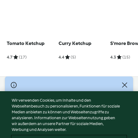
Tomato Ketchup
Curry Ketchup
S'more Bro
4.7
(17)
4.4
(5)
4.3
(15)
© Copyright 2026
Nutzungsbedingungen
Wir verwenden Cookies, um Inhalte und den
Webseitenbesuch zu personalisieren, Funktionen für soziale
Datenschutzrichtlinien
Medien anbieten zu können und Webseitenzugriffe zu
Disclaimer
analysieren. Informationen zur Webseitennutzung geben
Impressum
wir außerdem an unsere Partner für soziale Medien,
Werbung und Analysen weiter.
Cookies