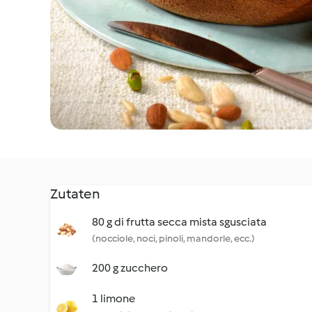
Zutaten
80 g di frutta secca mista sgusciata
(nocciole, noci, pinoli, mandorle, ecc.)
200 g zucchero
1 limone