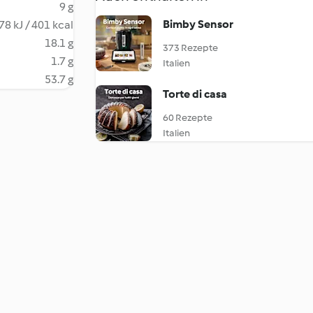
9 g
Bimby Sensor
78 kJ / 401 kcal
18.1 g
373 Rezepte
1.7 g
Italien
53.7 g
Torte di casa
60 Rezepte
Italien