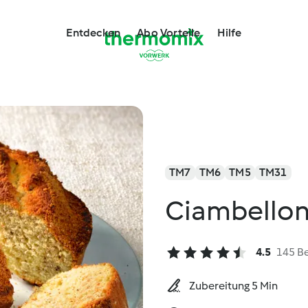
Entdecken
Abo Vorteile
Hilfe
TM7
TM6
TM5
TM31
Ciambellone
4.5
145 B
Zubereitung 5 Min