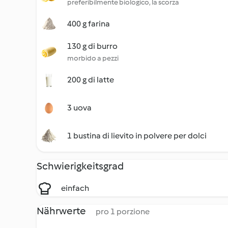
preferibilmente biologico, la scorza
400 g farina
130 g di burro
morbido a pezzi
200 g di latte
3 uova
1 bustina di lievito in polvere per dolci
Schwierigkeitsgrad
einfach
Nährwerte
pro 1 porzione