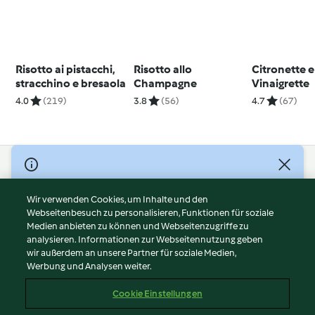
Risotto ai pistacchi,
Risotto allo
Citronette e
stracchino e bresaola
Champagne
Vinaigrette
4.0
(219)
3.8
(56)
4.7
(67)
© Copyright 2026
Nutzungsbedingungen
Wir verwenden Cookies, um Inhalte und den
Webseitenbesuch zu personalisieren, Funktionen für soziale
Datenschutzrichtlinien
Medien anbieten zu können und Webseitenzugriffe zu
Disclaimer
analysieren. Informationen zur Webseitennutzung geben
Impressum
wir außerdem an unsere Partner für soziale Medien,
Werbung und Analysen weiter.
Cookies
Inhalt melden
Cookie Einstellungen
Abo kündigen