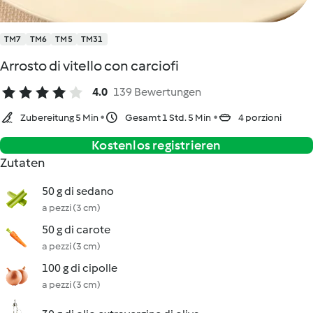
TM7
TM6
TM5
TM31
Arrosto di vitello con carciofi
4.0
139 Bewertungen
Zubereitung 5 Min
Gesamt 1 Std. 5 Min
4 porzioni
Kostenlos registrieren
Zutaten
50 g di sedano
a pezzi (3 cm)
50 g di carote
a pezzi (3 cm)
100 g di cipolle
a pezzi (3 cm)