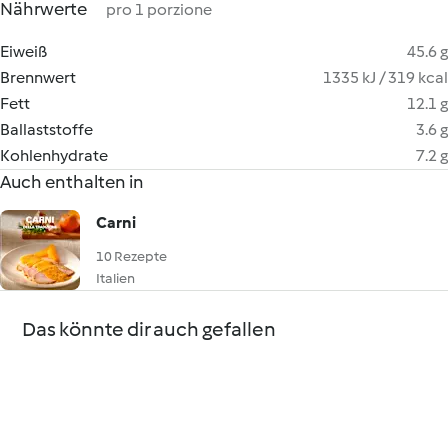
Nährwerte
pro 1 porzione
Eiweiß
45.6 g
Brennwert
1335 kJ / 319 kcal
Fett
12.1 g
Ballaststoffe
3.6 g
Kohlenhydrate
7.2 g
Auch enthalten in
Carni
10 Rezepte
Italien
Das könnte dir auch gefallen