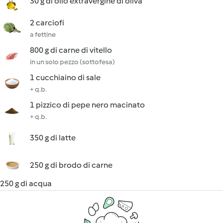
30 g di olio extravergine di oliva
2 carciofi
a fettine
800 g di carne di vitello
in un solo pezzo (sottofesa)
1 cucchiaino di sale
+ q.b.
1 pizzico di pepe nero macinato
+ q.b.
350 g di latte
250 g di brodo di carne
250 g di acqua