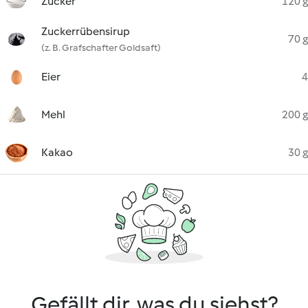
Zucker
120 g
Zuckerrübensirup
70 g
(z. B. Grafschafter Goldsaft)
Eier
4
Mehl
200 g
Kakao
30 g
Gefällt dir, was du siehst?