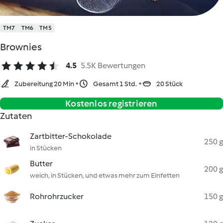
TM7
TM6
TM5
Brownies
4.5
5.5K Bewertungen
Zubereitung 20 Min
Gesamt 1 Std.
20 Stück
Kostenlos registrieren
Zutaten
Zartbitter-Schokolade
250 g
in Stücken
Butter
200 g
weich, in Stücken, und etwas mehr zum Einfetten
Rohrohrzucker
150 g