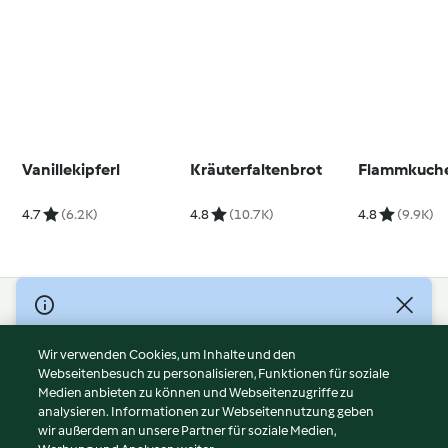
Vanillekipferl
Kräuterfaltenbrot
Flammkuch
4.7
(6.2K)
4.8
(10.7K)
4.8
(9.9K)
© Copyright 2026
Nutzungsbedingungen
Wir verwenden Cookies, um Inhalte und den
Webseitenbesuch zu personalisieren, Funktionen für soziale
Datenschutzrichtlinien
Medien anbieten zu können und Webseitenzugriffe zu
Disclaimer
analysieren. Informationen zur Webseitennutzung geben
Impressum
wir außerdem an unsere Partner für soziale Medien,