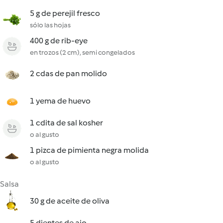
5 g de perejil fresco
sólo las hojas
400 g de rib-eye
en trozos (2 cm), semi congelados
2 cdas de pan molido
1 yema de huevo
1 cdita de sal kosher
o al gusto
1 pizca de pimienta negra molida
o al gusto
Salsa
30 g de aceite de oliva
5 dientes de ajo