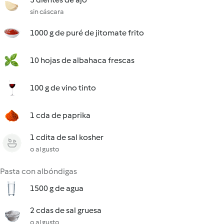
sin cáscara
1000 g de puré de jitomate frito
10 hojas de albahaca frescas
100 g de vino tinto
1 cda de paprika
1 cdita de sal kosher
o al gusto
Pasta con albóndigas
1500 g de agua
2 cdas de sal gruesa
o al gusto