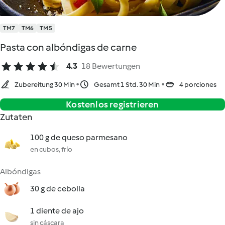
TM7
TM6
TM5
Pasta con albóndigas de carne
4.3
18 Bewertungen
Zubereitung 30 Min
Gesamt 1 Std. 30 Min
4 porciones
Kostenlos registrieren
Zutaten
100 g de queso parmesano
en cubos, frío
Albóndigas
30 g de cebolla
1 diente de ajo
sin cáscara