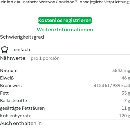
ein in die kulinarische Welt von Cookidoo® - ohne jegliche Verpflichtung.
Kostenlos registrieren
Weitere Informationen
Schwierigkeitsgrad
einfach
Nährwerte
pro 1 porción
Natrium
3843 mg
Eiweiß
46 g
Brennwert
4154 kJ / 989 kcal
Fett
35 g
Ballaststoffe
7 g
gesättigte Fettsäuren
11 g
Kohlenhydrate
120 g
Auch enthalten in