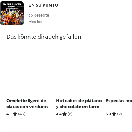
EN SU PUNTO
35 Rezepte
Mexiko
Das könnte dir auch gefallen
Omelette ligero de
Hot cakes de plátano
Especias mo
claras con verduras
y chocolate en tarro
4.1
(49)
4.4
(8)
5.0
(2)