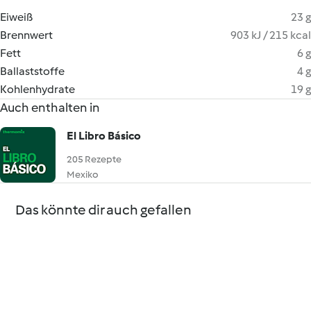
Eiweiß
23 g
Brennwert
903 kJ / 215 kcal
Fett
6 g
Ballaststoffe
4 g
Kohlenhydrate
19 g
Auch enthalten in
El Libro Básico
205 Rezepte
Mexiko
Das könnte dir auch gefallen