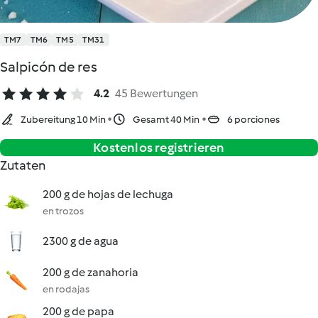
TM7
TM6
TM5
TM31
Salpicón de res
4.2
45 Bewertungen
Zubereitung 10 Min
Gesamt 40 Min
6 porciones
Kostenlos registrieren
Zutaten
200 g de hojas de lechuga
en trozos
2300 g de agua
200 g de zanahoria
en rodajas
200 g de papa