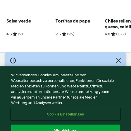
Salsa verde
Tortitas de papa
Chiles relle
queso, caldil
y gelatina d
4.3
(9)
2.3
(95)
4.0
(137)
chocolate 
© Copyright 2026
Nutzungsbedingungen
Wir verwenden Cookies, um Inhalte und den
Webseitenbesuch zu personalisieren, Funktionen für soziale
Datenschutzrichtlinien
Medien anbieten zu können und Webseitenzugriffe zu
Disclaimer
analysieren. Informationen zur Webseitennutzung geben
Impressum
wir außerdem an unsere Partner für soziale Medien,
Werbung und Analysen weiter.
Cookies
Inhalt melden
Cookie Einstellungen
Abo kündigen
Vertrag widerrufen
Alle ablehnen