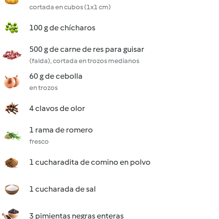
cortada en cubos (1x1 cm)
100 g de chícharos
500 g de carne de res para guisar
(falda), cortada en trozos medianos
60 g de cebolla
en trozos
4 clavos de olor
1 rama de romero
fresco
1 cucharadita de comino en polvo
1 cucharada de sal
3 pimientas negras enteras