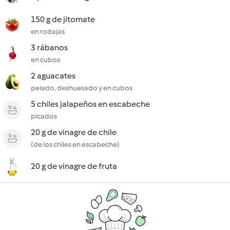
150 g de jitomate
en rodajas
3 rábanos
en cubos
2 aguacates
pelado, deshuesado y en cubos
5 chiles jalapeños en escabeche
picados
20 g de vinagre de chile
(de los chiles en escabeche)
20 g de vinagre de fruta