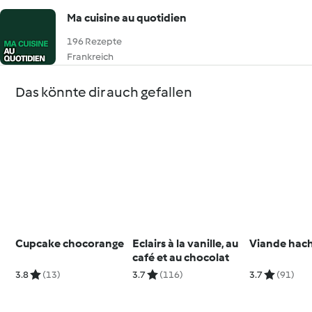
Ma cuisine au quotidien
196 Rezepte
Frankreich
Das könnte dir auch gefallen
Cupcake chocorange
Eclairs à la vanille, au
Viande hac
café et au chocolat
3.8
(13)
3.7
(116)
3.7
(91)