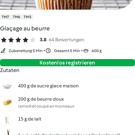
TM7
TM6
TM5
Glaçage au beurre
3.8
64 Bewertungen
Zubereitung 5 Min
Gesamt 5 Min
600 g
Kostenlos registrieren
Zutaten
400 g de sucre glace maison
200 g de beurre doux
ramolli et coupé en morceaux
15 g de lait