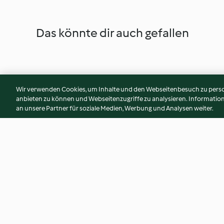
Das könnte dir auch gefallen
Wir verwenden Cookies, um Inhalte und den Webseitenbesuch zu person
anbieten zu können und Webseitenzugriffe zu analysieren. Informati
an unsere Partner für soziale Medien, Werbung und Analysen weiter.
Torta estiva allo yogurt
Dado di carne
4.5
(311)
4.7
(219)