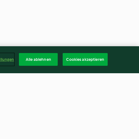
ellungen
Alle ablehnen
Cookies akzeptieren
agole classica
Mousse al cioccolato
4.6
(225)