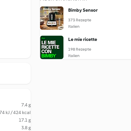
Bimby Sensor
373 Rezepte
Italien
Le mie ricette
198 Rezepte
Italien
7.4 g
74 kJ / 424 kcal
17.1 g
3.8 g