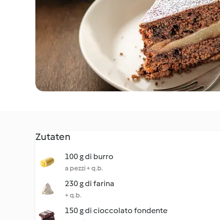
Zutaten
100 g di burro
a pezzi + q.b.
230 g di farina
+ q.b.
150 g di cioccolato fondente