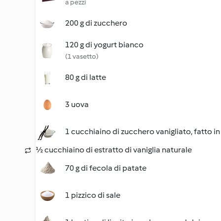
a pezzi
200 g di zucchero
120 g di yogurt bianco
(1 vasetto)
80 g di latte
3 uova
1 cucchiaino di zucchero vanigliato, fatto in
½ cucchiaino di estratto di vaniglia naturale
70 g di fecola di patate
1 pizzico di sale