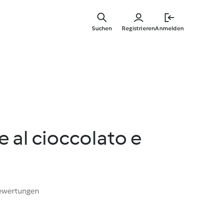
Springe
zum
Suchen
Registrieren
Anmelden
Hauptinha
e al cioccolato e
ewertungen