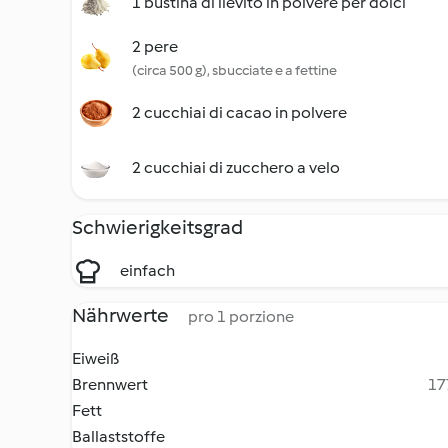
1 bustina di lievito in polvere per dolci
2 pere
(circa 500 g), sbucciate e a fettine
2 cucchiai di cacao in polvere
2 cucchiai di zucchero a velo
Schwierigkeitsgrad
einfach
Nährwerte
pro 1 porzione
Eiweiß
Brennwert
17
Fett
Ballaststoffe