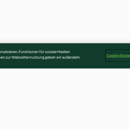
alisieren, Funktionen für soziale Medien
Cookie Einst
onen zur Webseitennutzung geben wir außerdem
Pane al latte
Confettura di fr
4.9
(572)
4.7
(194)