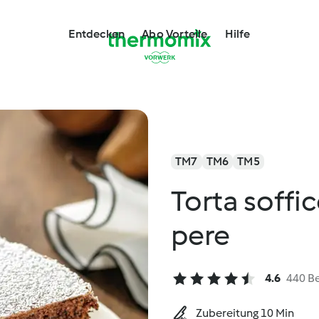
Entdecken
Abo Vorteile
Hilfe
TM7
TM6
TM5
Torta soffic
pere
4.6
440 B
Zubereitung 10 Min