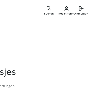
Springe
zum
Suchen
Registrieren
Anmelden
Hauptinha
sjes
ertungen