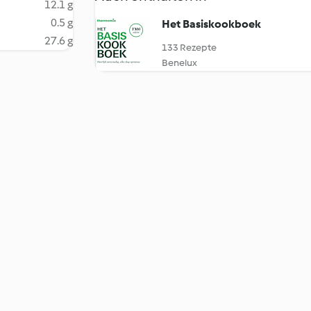
12.1 g
0.5 g
Het Basiskookboek
27.6 g
133 Rezepte
Benelux