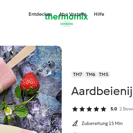
Entdecken
Abo Vorteile
Hilfe
TM7
TM6
TM5
Aardbeienij
5.0
2 Bew
Zubereitung 15 Min