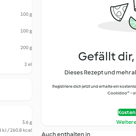
100 g
100 g
200 g
Gefällt dir
2 el
Dieses Rezept und mehr al
Registriere dich jetzt und erhalte ein kostenl
Cookidoo® - oh
Kostenl
Weiter
3.6 g
 kJ / 260.8 kcal
Auch enthalten in