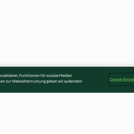
alisieren, Funktionen für soziale Medien
Cookie Einst
onen zur Webseitennutzung geben wir außerdem
ozen
Cheesecake (gebakken)
Gemalen ijs