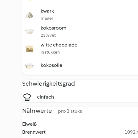
kwark
mager
kokosroom
25% vet
witte chocolade
in stukken
kokosolie
Schwierigkeitsgrad
einfach
Nährwerte
pro 1 stuks
Eiweiß
Brennwert
1092.4