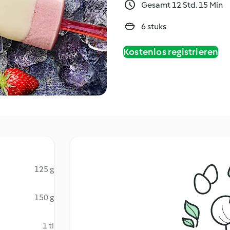
Gesamt 12 Std. 15 Min
6 stuks
Kostenlos registrieren
125 g
150 g
1 tl