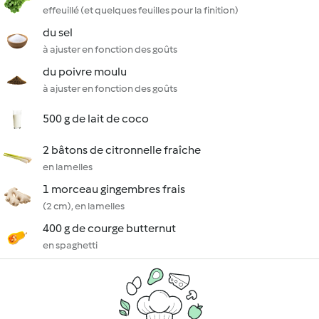
effeuillé (et quelques feuilles pour la finition)
du sel
à ajuster en fonction des goûts
du poivre moulu
à ajuster en fonction des goûts
500 g de lait de coco
2 bâtons de citronnelle fraîche
en lamelles
1 morceau gingembres frais
(2 cm), en lamelles
400 g de courge butternut
en spaghetti