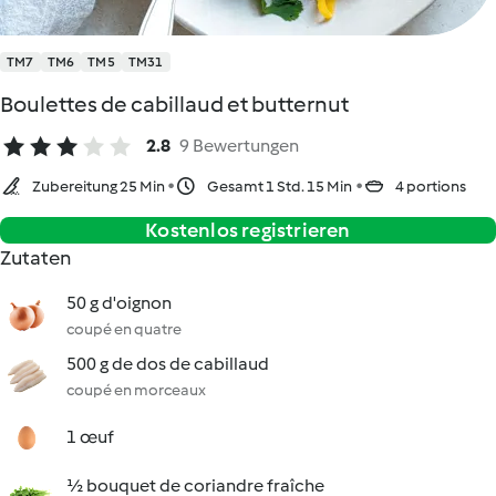
TM7
TM6
TM5
TM31
Boulettes de cabillaud et butternut
2.8
9 Bewertungen
Zubereitung 25 Min
Gesamt 1 Std. 15 Min
4 portions
Kostenlos registrieren
Zutaten
50 g d'oignon
coupé en quatre
500 g de dos de cabillaud
coupé en morceaux
1 œuf
½ bouquet de coriandre fraîche