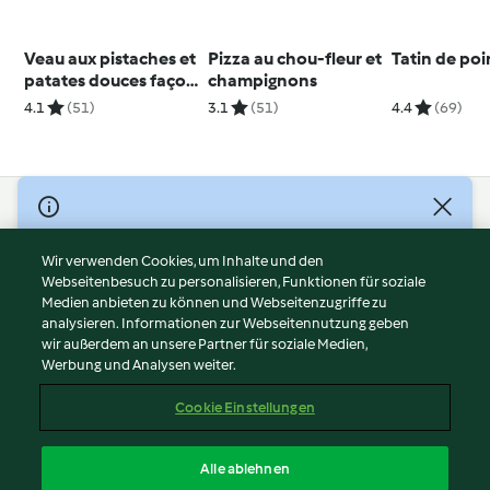
Veau aux pistaches et
Pizza au chou-fleur et
Tatin de poi
patates douces façon
champignons
tajine
4.1
(51)
3.1
(51)
4.4
(69)
© Copyright 2026
Nutzungsbedingungen
Wir verwenden Cookies, um Inhalte und den
Webseitenbesuch zu personalisieren, Funktionen für soziale
Datenschutzrichtlinien
Medien anbieten zu können und Webseitenzugriffe zu
Disclaimer
analysieren. Informationen zur Webseitennutzung geben
Impressum
wir außerdem an unsere Partner für soziale Medien,
Werbung und Analysen weiter.
Cookies
Inhalt melden
Cookie Einstellungen
Abo kündigen
Vertrag widerrufen
Alle ablehnen
Erklärung zur Barrierefreiheit