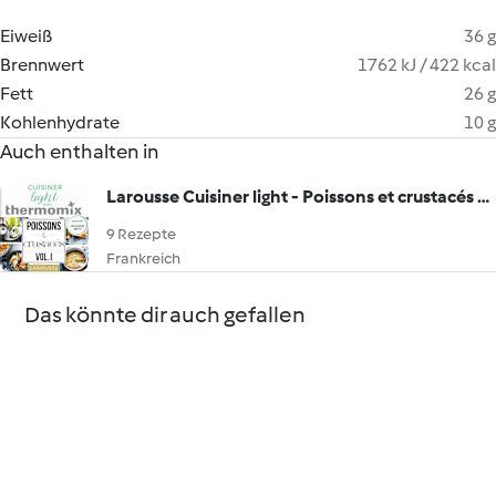
Eiweiß
36 g
Brennwert
1762 kJ / 422 kcal
Fett
26 g
Kohlenhydrate
10 g
Auch enthalten in
Larousse Cuisiner light - Poissons et crustacés Vol.I
9 Rezepte
Frankreich
Das könnte dir auch gefallen