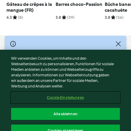
Gâteau de crêpes à la
Barres choco-Passion
Bûche bana
mangue (FR)
cacahuète
4.3
(8)
3.8
(39)
3.8
(56)
© Copyright 2026
Nutzungsbedingungen
Wir verwenden Cookies, um Inhalte und den
Webseitenbesuch zu personalisieren, Funktionen für soziale
Datenschutzrichtlinien
Medien anbieten zu können und Webseitenzugriffe zu
Disclaimer
analysieren. Informationen zur Webseitennutzung geben
Impressum
wir außerdem an unsere Partner für soziale Medien,
Werbung und Analysen weiter.
Cookies
Inhalt melden
Cookie Einstellungen
Abo kündigen
Vertrag widerrufen
Alle ablehnen
Erklärung zur Barrierefreiheit
Deutsch
Cookies akzeptieren