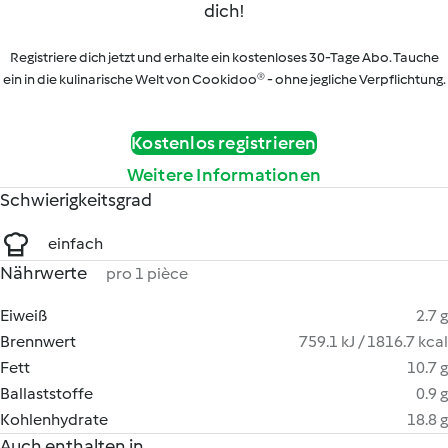
dich!
Registriere dich jetzt und erhalte ein kostenloses 30-Tage Abo. Tauche
ein in die kulinarische Welt von Cookidoo® - ohne jegliche Verpflichtung.
Kostenlos registrieren
Weitere Informationen
Schwierigkeitsgrad
einfach
Nährwerte
pro 1 pièce
Eiweiß
2.7 g
Brennwert
759.1 kJ / 1816.7 kcal
Fett
10.7 g
Ballaststoffe
0.9 g
Kohlenhydrate
18.8 g
Auch enthalten in