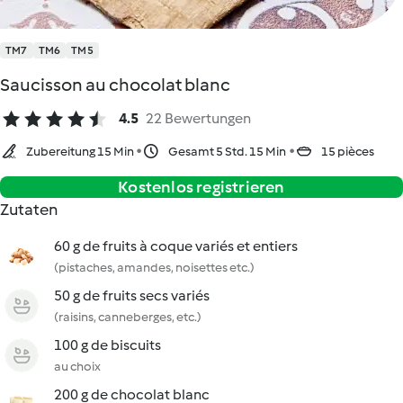
TM7
TM6
TM5
Saucisson au chocolat blanc
4.5
22 Bewertungen
Zubereitung 15 Min
Gesamt 5 Std. 15 Min
15 pièces
Kostenlos registrieren
Zutaten
60 g de fruits à coque variés et entiers
(pistaches, amandes, noisettes etc.)
50 g de fruits secs variés
(raisins, canneberges, etc.)
100 g de biscuits
au choix
200 g de chocolat blanc