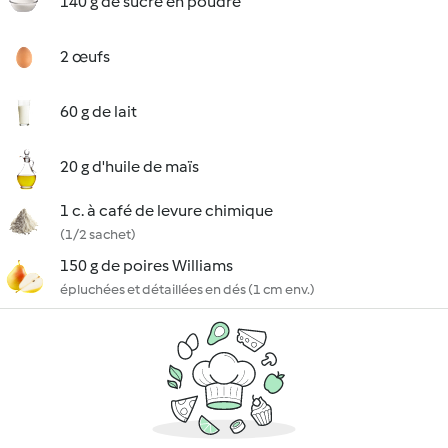
140 g de sucre en poudre
2 œufs
60 g de lait
20 g d'huile de maïs
1 c. à café de levure chimique
(1/2 sachet)
150 g de poires Williams
épluchées et détaillées en dés (1 cm env.)