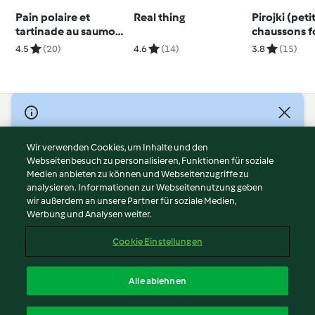
Pain polaire et
Real thing
Pirojki (peti
tartinade au saumon
chaussons f
fumé
4.5
(20)
4.6
(14)
3.8
(15)
© Copyright 2026
Nutzungsbedingungen
Wir verwenden Cookies, um Inhalte und den
Webseitenbesuch zu personalisieren, Funktionen für soziale
Datenschutzrichtlinien
Medien anbieten zu können und Webseitenzugriffe zu
Disclaimer
analysieren. Informationen zur Webseitennutzung geben
Impressum
wir außerdem an unsere Partner für soziale Medien,
Werbung und Analysen weiter.
Cookies
Inhalt melden
Cookie Einstellungen
Abo kündigen
Vertrag widerrufen
Alle ablehnen
Erklärung zur Barrierefreiheit