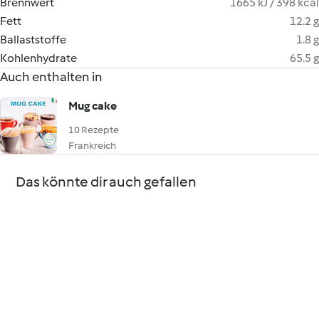
Brennwert
1665 kJ / 398 kcal
Fett
12.2 g
Ballaststoffe
1.8 g
Kohlenhydrate
65.5 g
Auch enthalten in
Mug cake
10 Rezepte
Frankreich
Das könnte dir auch gefallen