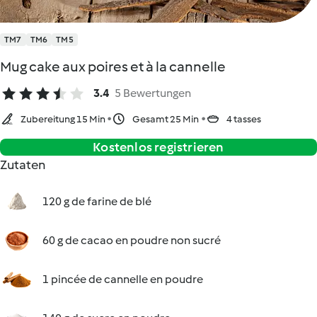
TM7
TM6
TM5
Mug cake aux poires et à la cannelle
3.4
5 Bewertungen
Zubereitung 15 Min
Gesamt 25 Min
4 tasses
Kostenlos registrieren
Zutaten
120 g de farine de blé
60 g de cacao en poudre non sucré
1 pincée de cannelle en poudre