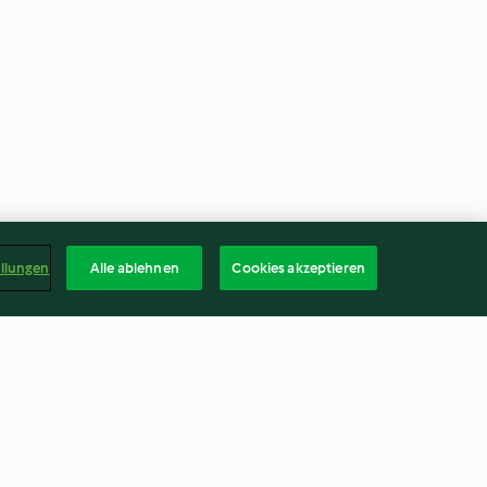
ellungen
Alle ablehnen
Cookies akzeptieren
 Arugula and
Artichoke Heart Bruschetta