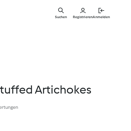
Springe
zum
Suchen
Registrieren
Anmelden
Hauptinha
Stuffed Artichokes
ertungen