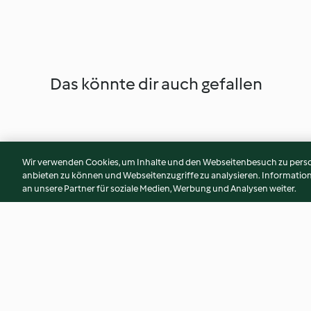
Das könnte dir auch gefallen
Wir verwenden Cookies, um Inhalte und den Webseitenbesuch zu person
anbieten zu können und Webseitenzugriffe zu analysieren. Informati
an unsere Partner für soziale Medien, Werbung und Analysen weiter.
Farro Salad with Cucumber
Cucumber Salad wit
Yogurt Dressing
Yogurt Dressing (T