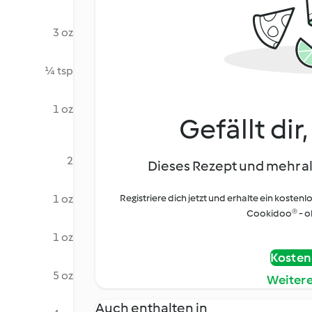
3 oz
¼ tsp
1 oz
Gefällt dir
2
Dieses Rezept und mehr al
1 oz
Registriere dich jetzt und erhalte ein kostenl
Cookidoo® - oh
1 oz
Kostenl
5 oz
Weiter
Auch enthalten in