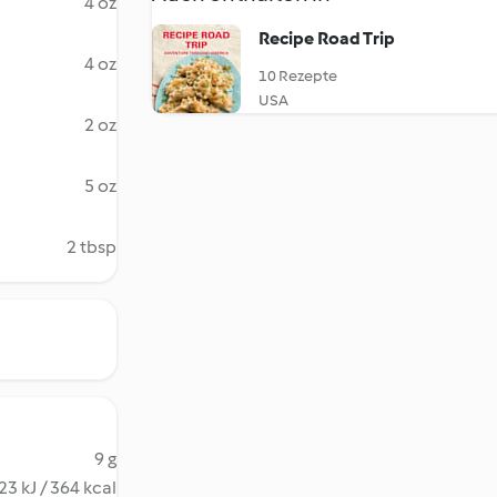
4 oz
Recipe Road Trip
4 oz
10 Rezepte
USA
2 oz
5 oz
2 tbsp
9 g
23 kJ / 364 kcal