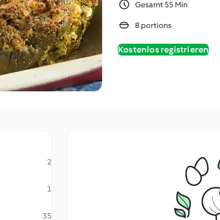
Gesamt 55 Min
8 portions
Kostenlos registrieren
2
1
35