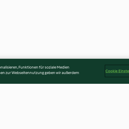
alisieren, Funktionen für soziale Medien
Cookie Einst
onen zur Webseitennutzung geben wir außerdem
h Dill and
Acorn Squash Gratin
Fettuccine with
M6)
Ricotta