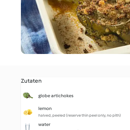
Zutaten
globe artichokes
lemon
halved, peeled (reserve thin peel only, no pith)
water