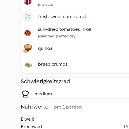
in pieces
fresh sweet corn kernels
sun-dried tomatoes, in oil
julienned, patted dry
quinoa
bread crumbs
Schwierigkeitsgrad
medium
Nährwerte
pro 1 portion
Eiweiß
Brennwert
15