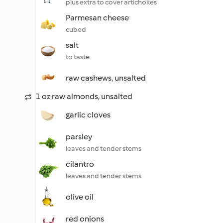
plus extra to cover artichokes
Parmesan cheese
cubed
salt
to taste
raw cashews, unsalted
1 oz raw almonds, unsalted
garlic cloves
parsley
leaves and tender stems
cilantro
leaves and tender stems
olive oil
red onions