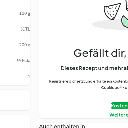
100 g
½ TL
200 g
Gefällt dir
½ Pck.
Dieses Rezept und mehr al
4
Registriere dich jetzt und erhalte ein kostenl
Cookidoo® - oh
Kostenl
Weiter
Auch enthalten in