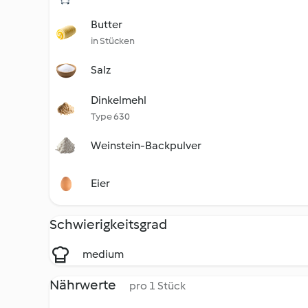
Butter
in Stücken
Salz
Dinkelmehl
Type 630
Weinstein-Backpulver
Eier
Schwierigkeitsgrad
medium
Nährwerte
pro 1 Stück