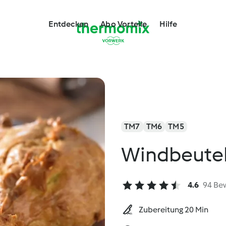
Entdecken
Abo Vorteile
Hilfe
TM7
TM6
TM5
Windbeutel
4.6
94 Be
Zubereitung 20 Min