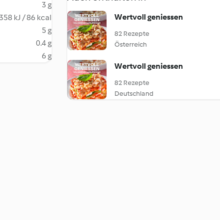
3 g
Wertvoll geniessen
358 kJ / 86 kcal
5 g
82 Rezepte
0.4 g
Österreich
6 g
Wertvoll geniessen
82 Rezepte
Deutschland