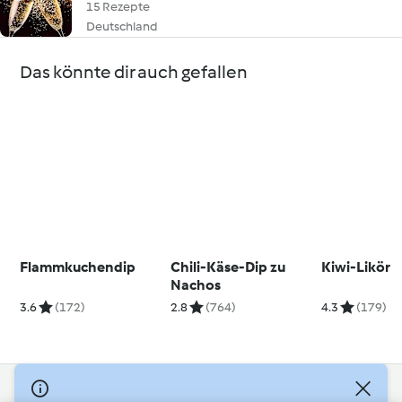
15 Rezepte
Deutschland
Das könnte dir auch gefallen
Flammkuchendip
Chili-Käse-Dip zu
Kiwi-Likör
Nachos
3.6
(172)
2.8
(764)
4.3
(179)
© Copyright 2026