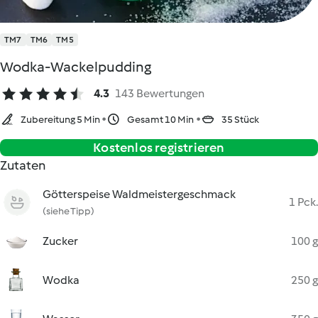
TM7
TM6
TM5
Wodka-Wackelpudding
4.3
143 Bewertungen
Zubereitung 5 Min
Gesamt 10 Min
35 Stück
Kostenlos registrieren
Zutaten
Götterspeise Waldmeistergeschmack
1 Pck.
(siehe Tipp)
Zucker
100 g
Wodka
250 g