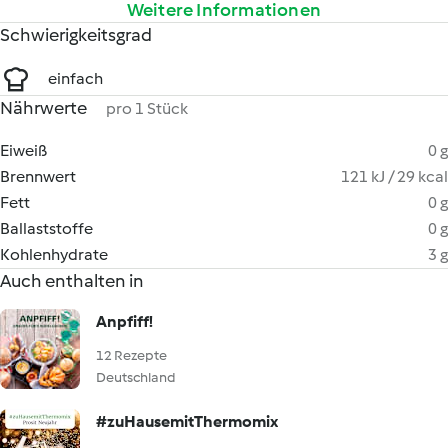
Weitere Informationen
Schwierigkeitsgrad
einfach
Nährwerte
pro 1 Stück
Eiweiß
0 g
Brennwert
121 kJ / 29 kcal
Fett
0 g
Ballaststoffe
0 g
Kohlenhydrate
3 g
Auch enthalten in
Anpfiff!
12 Rezepte
Deutschland
#zuHausemitThermomix