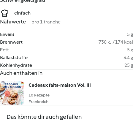
Schwierigkeitsgrad
einfach
Nährwerte
pro 1 tranche
Eiweiß
5 g
Brennwert
730 kJ / 174 kcal
Fett
5 g
Ballaststoffe
3.4 g
Kohlenhydrate
25 g
Auch enthalten in
Cadeaux faits-maison Vol. III
10 Rezepte
Frankreich
Das könnte dir auch gefallen