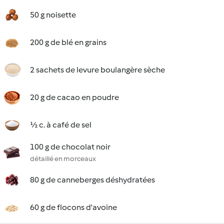
50 g noisette
200 g de blé en grains
2 sachets de levure boulangère sèche
20 g de cacao en poudre
½ c. à café de sel
100 g de chocolat noir
détaillé en morceaux
80 g de canneberges déshydratées
60 g de flocons d'avoine