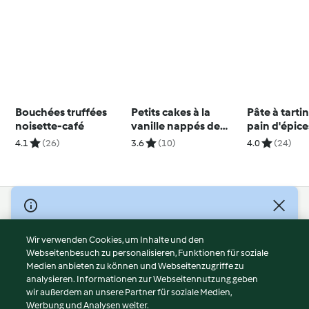
Bouchées truffées
Petits cakes à la
Pâte à tarti
noisette-café
vanille nappés de
pain d'épice
confiture de
4.1
(26)
3.6
(10)
4.0
(24)
framboises
© Copyright 2026
Nutzungsbedingungen
Wir verwenden Cookies, um Inhalte und den
Webseitenbesuch zu personalisieren, Funktionen für soziale
Datenschutzrichtlinien
Medien anbieten zu können und Webseitenzugriffe zu
Disclaimer
analysieren. Informationen zur Webseitennutzung geben
Impressum
wir außerdem an unsere Partner für soziale Medien,
Werbung und Analysen weiter.