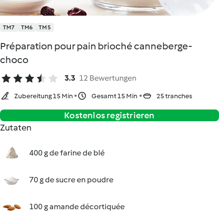
TM7
TM6
TM5
Préparation pour pain brioché canneberge-
choco
3.3
12 Bewertungen
Zubereitung 15 Min
Gesamt 15 Min
25 tranches
Kostenlos registrieren
Zutaten
400 g de farine de blé
70 g de sucre en poudre
100 g amande décortiquée