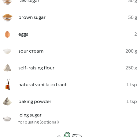
raw sugar
50 g
brown sugar
50 g
eggs
2
sour cream
200 g
self-raising flour
250 g
natural vanilla extract
1 tsp
baking powder
1 tsp
icing sugar
for dusting (optional)