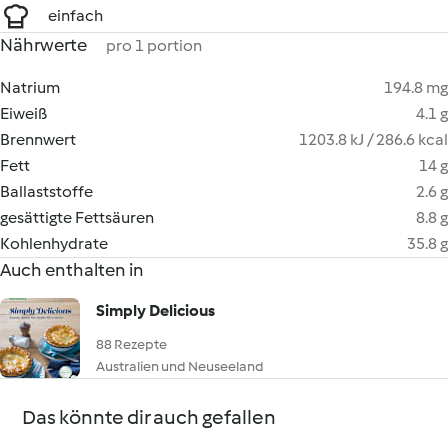
einfach
Nährwerte
pro 1 portion
Natrium
194.8 mg
Eiweiß
4.1 g
Brennwert
1203.8 kJ / 286.6 kcal
Fett
14 g
Ballaststoffe
2.6 g
gesättigte Fettsäuren
8.8 g
Kohlenhydrate
35.8 g
Auch enthalten in
Simply Delicious
88 Rezepte
Australien und Neuseeland
Das könnte dir auch gefallen