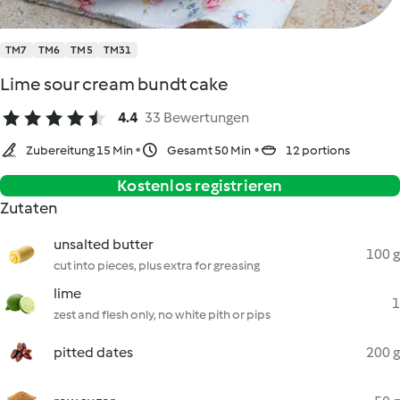
TM7
TM6
TM5
TM31
Lime sour cream bundt cake
4.4
33 Bewertungen
Zubereitung 15 Min
Gesamt 50 Min
12 portions
Kostenlos registrieren
Zutaten
unsalted butter
100 g
cut into pieces, plus extra for greasing
lime
1
zest and flesh only, no white pith or pips
pitted dates
200 g