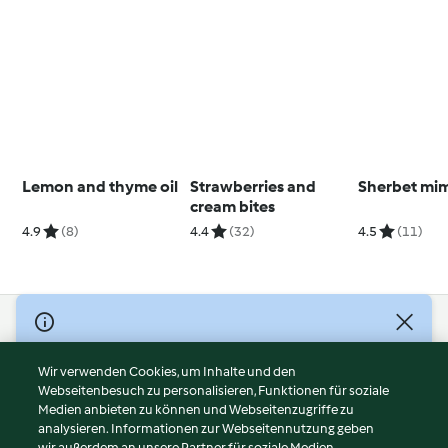
Lemon and thyme oil
Strawberries and
Sherbet mi
cream bites
4.9
(8)
4.4
(32)
4.5
(11)
© Copyright 2026
Nutzungsbedingungen
Wir verwenden Cookies, um Inhalte und den
Webseitenbesuch zu personalisieren, Funktionen für soziale
Datenschutzrichtlinien
Medien anbieten zu können und Webseitenzugriffe zu
Disclaimer
analysieren. Informationen zur Webseitennutzung geben
Impressum
wir außerdem an unsere Partner für soziale Medien,