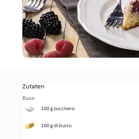
Zutaten
Base
100 g zucchero
100 g di burro