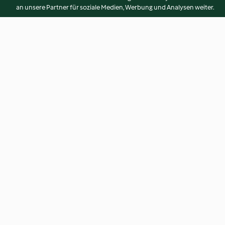
an unsere Partner für soziale Medien, Werbung und Analysen weiter.
Panini dolci al latte
Crostata ricotta, c
bianco e lamponi
4.3
(142)
3.8
(75)
© Copyright 2026
Nutzungsbedingungen
Datenschutzrichtlinien
Erklärung zur Barrierefreiheit