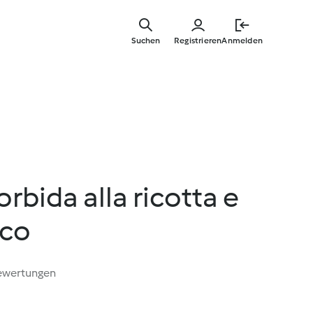
Springe
zum
Suchen
Registrieren
Anmelden
Hauptinha
rbida alla ricotta e
sco
ewertungen