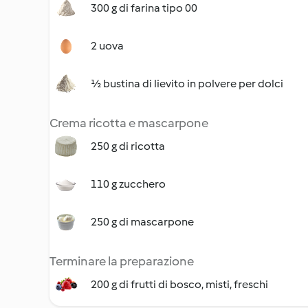
300 g di farina tipo 00
2 uova
½ bustina di lievito in polvere per dolci
Crema ricotta e mascarpone
250 g di ricotta
110 g zucchero
250 g di mascarpone
Terminare la preparazione
200 g di frutti di bosco, misti, freschi