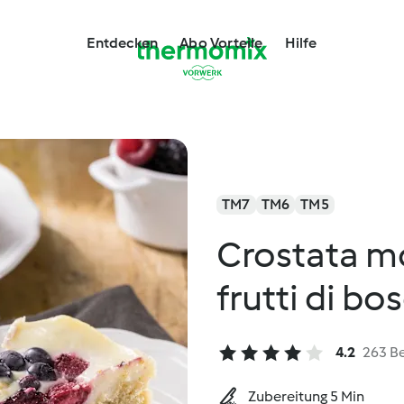
Entdecken
Abo Vorteile
Hilfe
TM7
TM6
TM5
Crostata mo
frutti di bo
4.2
263 B
Zubereitung 5 Min