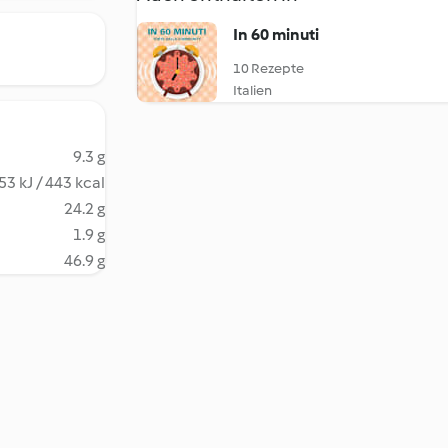
In 60 minuti
10 Rezepte
Italien
9.3 g
53 kJ / 443 kcal
24.2 g
1.9 g
46.9 g