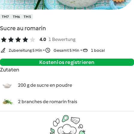
TM7
TM6
TM5
Sucre au romarin
4.0
1 Bewertung
Zubereitung 5 Min
Gesamt 5 Min
1 bocal
Kostenlos registrieren
Zutaten
200 g de sucre en poudre
2 branches de romarin frais