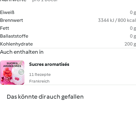
Eiweiß
0 g
Brennwert
3344 kJ / 800 kcal
Fett
0 g
Ballaststoffe
0 g
Kohlenhydrate
200 g
Auch enthalten in
Sucres aromatisés
11 Rezepte
Frankreich
Das könnte dir auch gefallen