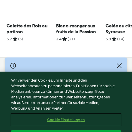
Galette des Rois au
Blanc-manger aux
Gelée au cit
potiron
fruits de la Passion
Syracuse
3.7
(3)
3.4
(31)
3.8
(14)
© Copyright 2026
Nutzungsbedingungen
Wir verwenden Cookies, um Inhalte und den
Webseitenbesuch zu personalisieren, Funktionen für soziale
Datenschutzrichtlinien
Medien anbieten zu können und Webseitenzugriffe zu
Disclaimer
analysieren. Informationen zur Webseitennutzung geben
Impressum
wir außerdem an unsere Partner für soziale Medien,
Werbung und Analysen weiter.
Cookies
Inhalt melden
Cookie Einstellungen
Abo kündigen