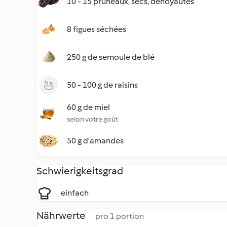
10 - 15 pruneaux, secs, dénoyautés
8 figues séchées
250 g de semoule de blé
50 - 100 g de raisins
60 g de miel
selon votre goût
50 g d'amandes
Schwierigkeitsgrad
einfach
Nährwerte
pro 1 portion