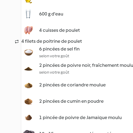
600 g d'eau
4 cuisses de poulet
4 filets de poitrine de poulet
6 pincées de sel fin
selon votre goût
2 pincées de poivre noir, fraîchement moul
selon votre goût
2 pincées de coriandre moulue
2 pincées de cumin en poudre
1 pincée de poivre de Jamaique moulu