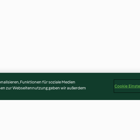
alisieren, Funktionen für soziale Medien
Cookie Einst
onen zur Webseitennutzung geben wir außerdem
-doux
Cuisse de poulet teriyaki
Pizza aux poivr