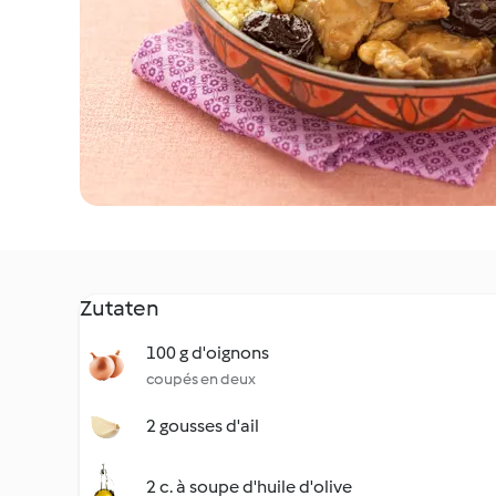
Zutaten
100 g d'oignons
coupés en deux
2 gousses d'ail
2 c. à soupe d'huile d'olive