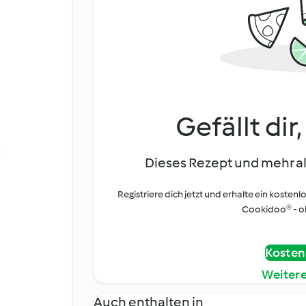
Gefällt dir
u
Dieses Rezept und mehr al
Registriere dich jetzt und erhalte ein kostenl
Cookidoo® - oh
Kostenl
Weiter
Auch enthalten in