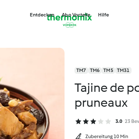
Entdecken
Abo Vorteile
Hilfe
TM7
TM6
TM5
TM31
Tajine de p
pruneaux
3.0
23 Be
Zubereitung 10 Min