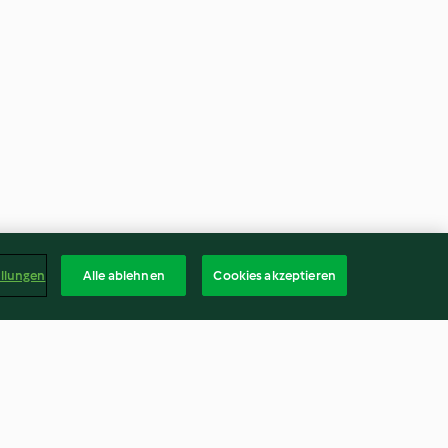
ellungen
Alle ablehnen
Cookies akzeptieren
ons
Ravioli à la ricotta et sauce aux