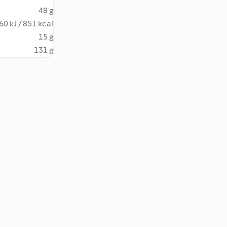
48 g
60 kJ / 851 kcal
15 g
131 g