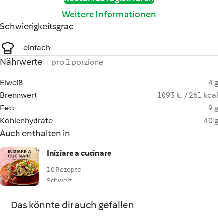
Weitere Informationen
Schwierigkeitsgrad
einfach
Nährwerte
pro 1 porzione
Eiweiß
4 g
Brennwert
1093 kJ / 261 kcal
Fett
9 g
Kohlenhydrate
40 g
Auch enthalten in
Iniziare a cucinare
10 Rezepte
Schweiz
Das könnte dir auch gefallen