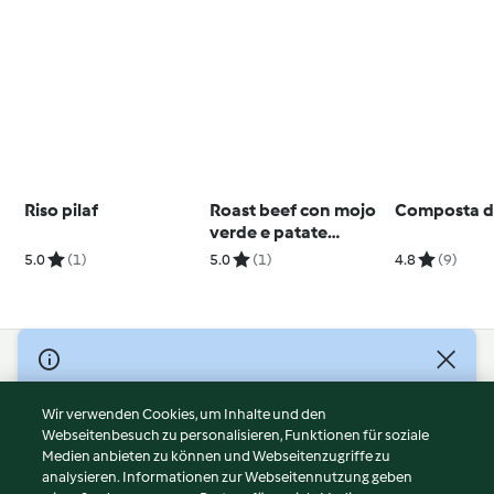
Riso pilaf
Roast beef con mojo
Composta d
verde e patate
novelle
5.0
(1)
5.0
(1)
4.8
(9)
© Copyright 2026
Nutzungsbedingungen
Wir verwenden Cookies, um Inhalte und den
Webseitenbesuch zu personalisieren, Funktionen für soziale
Datenschutzrichtlinien
Medien anbieten zu können und Webseitenzugriffe zu
Disclaimer
analysieren. Informationen zur Webseitennutzung geben