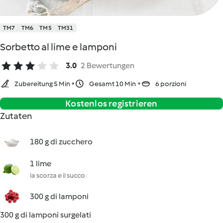
TM7
TM6
TM5
TM31
Sorbetto al lime e lamponi
3.0
2 Bewertungen
Zubereitung 5 Min
Gesamt 10 Min
6 porzioni
Kostenlos registrieren
Zutaten
180 g di zucchero
1 lime
la scorza e il succo
300 g di lamponi
300 g di lamponi surgelati