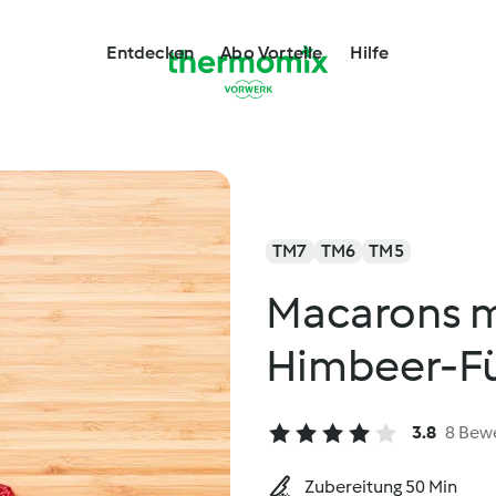
Entdecken
Abo Vorteile
Hilfe
TM7
TM6
TM5
Macarons m
Himbeer-Fü
3.8
8 Bew
Zubereitung 50 Min