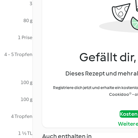
3
80 g
1 Prise
Gefällt dir
4 - 5 Tropfen
Dieses Rezept und mehr al
100 g
Registriere dich jetzt und erhalte ein kostenl
Cookidoo® - oh
100 g
Kostenl
4 Tropfen
Weiter
1 ½ TL
Auch enthalten in