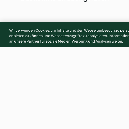
Wir verwenden Cookies, um Inhalte und den Webseitenbesuch zu person
anbieten zu können und Webseitenzugriffe zu analysieren. Informati
an unsere Partner für soziale Medien, Werbung und Analysen weiter.
Baiser Drops
Bananen-Joghurt
für Macarons
4.2
(19)
4.1
(8)
© Copyright 2026