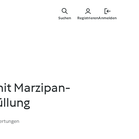
Springe
zum
Suchen
Registrieren
Anmelden
Hauptinha
it Marzipan-
llung
ertungen