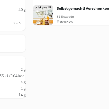
Selbst gemacht! Verschenken
40 g
31 Rezepte
Österreich
2 - 3 EL
2 g
33 kJ / 104 kcal
4 g
1 g
14 g