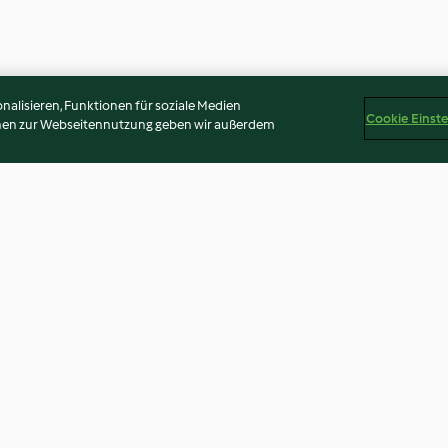
alisieren, Funktionen für soziale Medien
Cookie Einst
onen zur Webseitennutzung geben wir außerdem
-Ganache
Karamell-Schoko-Bites "riesig"
Bananenkarame
4.1
(8)
3.6
(41)