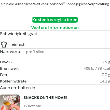
ein in die kulinarische Welt von Cookidoo® - ohne jegliche Verpflichtung.
Kostenlos registrieren
Weitere Informationen
Schwierigkeitsgrad
einfach
Nährwerte
pro 1 slice
Eiweiß
2.9 g
Brennwert
408 kJ / 98 kcal
Fett
3.3 g
Kohlenhydrate
14.1 g
Auch enthalten in
SNACKS ON THE MOVE!
12 Rezepte