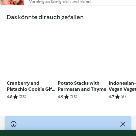
Vereinigtes Königreich und Irland
Das könnte dir auch gefallen
Cranberry and
Potato Stacks with
Indonesian-
Pistachio Cookie Gift
Parmesan and Thyme
Vegan Vege
Jar
Fritters
4.8
(33)
4.9
(13)
4.7
(6)
© Copyright 2026