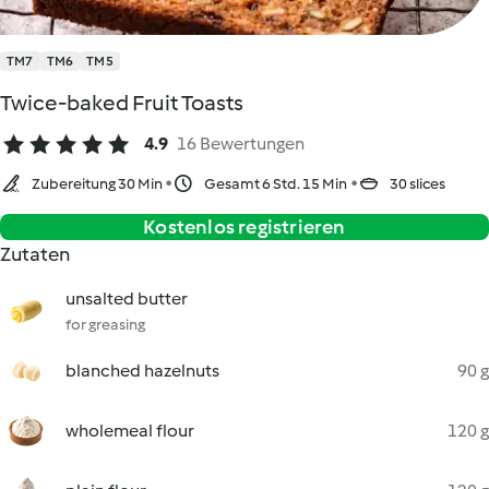
TM7
TM6
TM5
Twice-baked Fruit Toasts
4.9
16 Bewertungen
Zubereitung 30 Min
Gesamt 6 Std. 15 Min
30 slices
Kostenlos registrieren
Zutaten
unsalted butter
for greasing
blanched hazelnuts
90 g
wholemeal flour
120 g