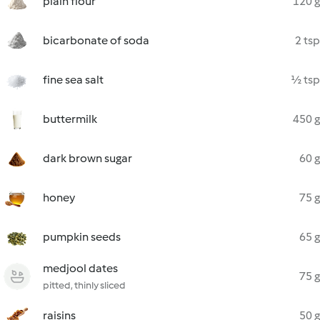
plain flour
120 g
bicarbonate of soda
2 tsp
fine sea salt
½ tsp
buttermilk
450 g
dark brown sugar
60 g
honey
75 g
pumpkin seeds
65 g
medjool dates
75 g
pitted, thinly sliced
raisins
50 g