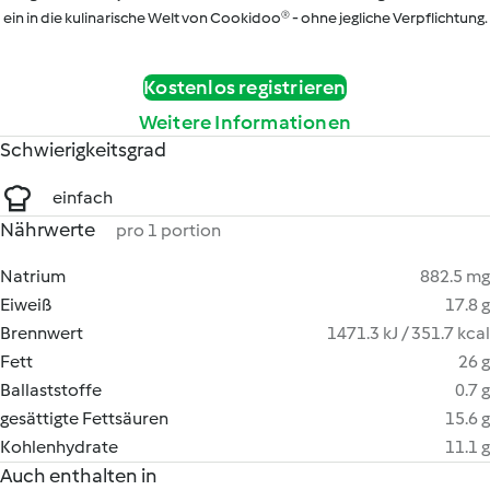
ein in die kulinarische Welt von Cookidoo® - ohne jegliche Verpflichtung.
Kostenlos registrieren
Weitere Informationen
Schwierigkeitsgrad
einfach
Nährwerte
pro 1 portion
Natrium
882.5 mg
Eiweiß
17.8 g
Brennwert
1471.3 kJ / 351.7 kcal
Fett
26 g
Ballaststoffe
0.7 g
gesättigte Fettsäuren
15.6 g
Kohlenhydrate
11.1 g
Auch enthalten in