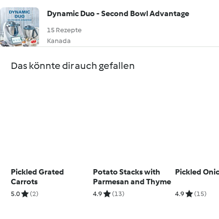
Dynamic Duo - Second Bowl Advantage
15 Rezepte
Kanada
Das könnte dir auch gefallen
Pickled Grated
Potato Stacks with
Pickled Oni
Carrots
Parmesan and Thyme
5.0
(2)
4.9
(13)
4.9
(15)