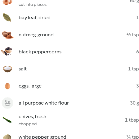
60 g
cut into pieces
bay leaf, dried
1
nutmeg, ground
½ tsp
black peppercorns
6
salt
1 tsp
eggs, large
3
all purpose white flour
30 g
chives, fresh
1 tbsp
chopped
white pepper, ground
¼ tsp