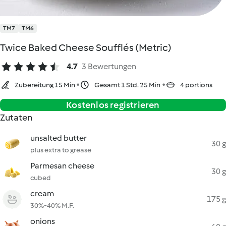
TM7
TM6
Twice Baked Cheese Soufflés (Metric)
4.7
3 Bewertungen
Zubereitung 15 Min
Gesamt 1 Std. 25 Min
4 portions
Kostenlos registrieren
Zutaten
unsalted butter
30 g
plus extra to grease
Parmesan cheese
30 g
cubed
cream
175 g
30%-40% M.F.
onions