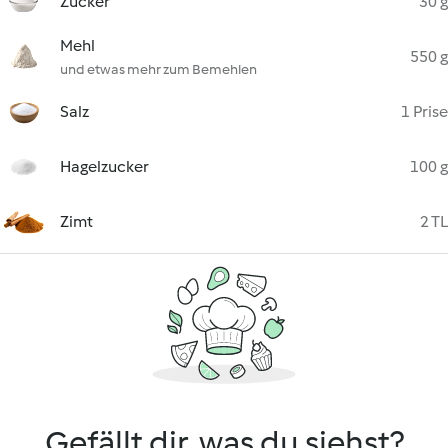
Zucker
30 g
Mehl
550 g
und etwas mehr zum Bemehlen
Salz
1 Prise
Hagelzucker
100 g
Zimt
2 TL
Gefällt dir, was du siehst?