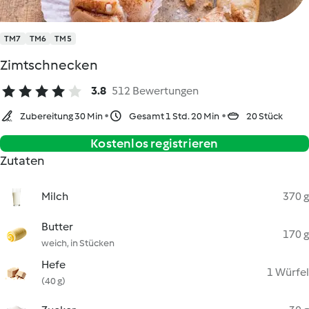
TM7
TM6
TM5
Zimtschnecken
3.8
512 Bewertungen
Zubereitung 30 Min
Gesamt 1 Std. 20 Min
20 Stück
Kostenlos registrieren
Zutaten
Milch
370 g
Butter
170 g
weich, in Stücken
Hefe
1 Würfel
(40 g)