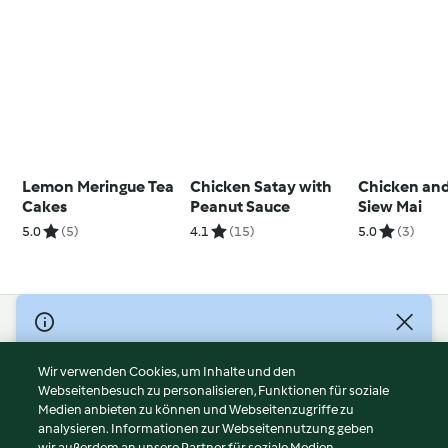
Lemon Meringue Tea
Chicken Satay with
Chicken an
Cakes
Peanut Sauce
Siew Mai
5.0
(5)
4.1
(15)
5.0
(3)
© Copyright 2026
Nutzungsbedingungen
Wir verwenden Cookies, um Inhalte und den
Webseitenbesuch zu personalisieren, Funktionen für soziale
Datenschutzrichtlinien
Medien anbieten zu können und Webseitenzugriffe zu
Disclaimer
analysieren. Informationen zur Webseitennutzung geben
Impressum
wir außerdem an unsere Partner für soziale Medien,