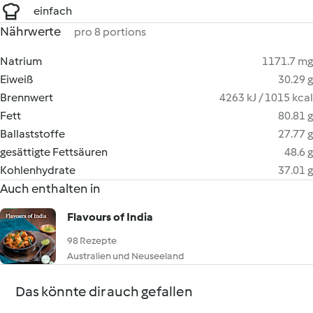
einfach
Nährwerte
pro 8 portions
Natrium
1171.7 mg
Eiweiß
30.29 g
Brennwert
4263 kJ / 1015 kcal
Fett
80.81 g
Ballaststoffe
27.77 g
gesättigte Fettsäuren
48.6 g
Kohlenhydrate
37.01 g
Auch enthalten in
Flavours of India
98 Rezepte
Australien und Neuseeland
Das könnte dir auch gefallen