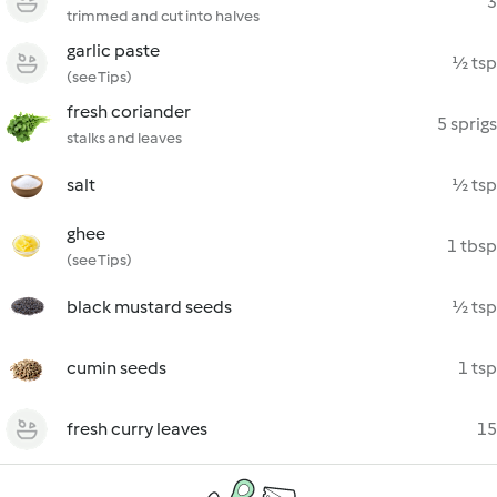
3
trimmed and cut into halves
garlic paste
½ tsp
(see Tips)
fresh coriander
5 sprigs
stalks and leaves
salt
½ tsp
ghee
1 tbsp
(see Tips)
black mustard seeds
½ tsp
cumin seeds
1 tsp
fresh curry leaves
15