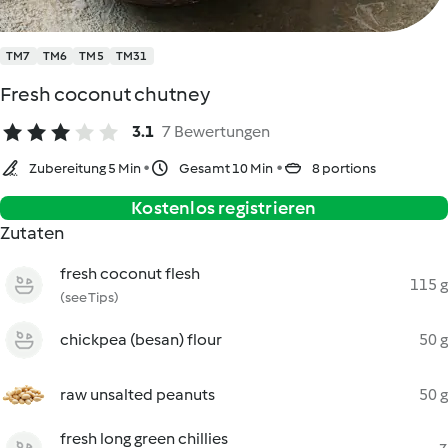
TM7
TM6
TM5
TM31
Fresh coconut chutney
3.1
7 Bewertungen
Zubereitung 5 Min
Gesamt 10 Min
8 portions
Kostenlos registrieren
Zutaten
fresh coconut flesh
115 g
(see Tips)
chickpea (besan) flour
50 g
raw unsalted peanuts
50 g
fresh long green chillies