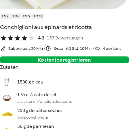
TM7
TM6
TM5
TM31
Conchiglioni aux épinards et ricotta
4.2
157 Bewertungen
Zubereitung 20 Min
Gesamt 1 Std. 10 Min
4 portions
Kostenlos registrieren
Zutaten
1500 g d'eau
1 ½ c. à café de sel
à ajuster en fonction des goûts
250 g de pâtes sèches
type conchiglioni
50 g de parmesan