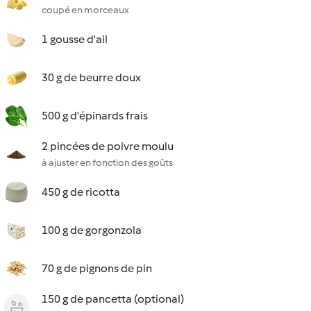
coupé en morceaux
1 gousse d'ail
30 g de beurre doux
500 g d'épinards frais
2 pincées de poivre moulu
à ajuster en fonction des goûts
450 g de ricotta
100 g de gorgonzola
70 g de pignons de pin
150 g de pancetta (optional)