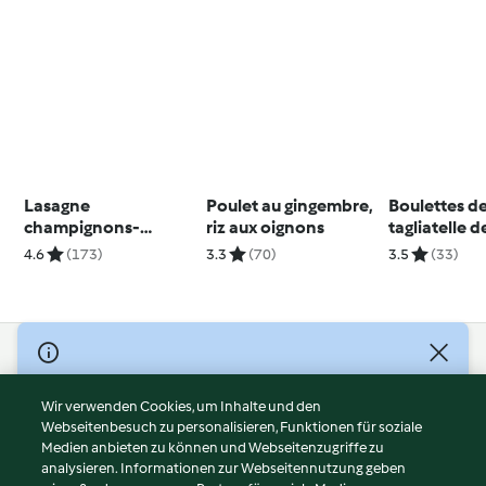
Lasagne
Poulet au gingembre,
Boulettes de
champignons-
riz aux oignons
tagliatelle 
fromage
4.6
(173)
3.3
(70)
3.5
(33)
© Copyright 2026
Nutzungsbedingungen
Wir verwenden Cookies, um Inhalte und den
Webseitenbesuch zu personalisieren, Funktionen für soziale
Datenschutzrichtlinien
Medien anbieten zu können und Webseitenzugriffe zu
Disclaimer
analysieren. Informationen zur Webseitennutzung geben