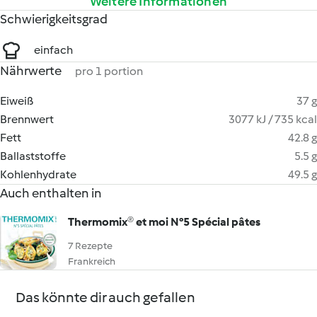
Weitere Informationen
Schwierigkeitsgrad
einfach
Nährwerte
pro 1 portion
Eiweiß
37 g
Brennwert
3077 kJ / 735 kcal
Fett
42.8 g
Ballaststoffe
5.5 g
Kohlenhydrate
49.5 g
Auch enthalten in
Thermomix® et moi N°5 Spécial pâtes
7 Rezepte
Frankreich
Das könnte dir auch gefallen