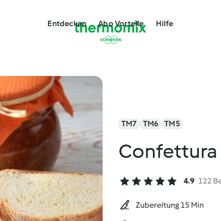
Entdecken
Abo Vorteile
Hilfe
TM7
TM6
TM5
Confettura
4.9
122 B
Zubereitung 15 Min