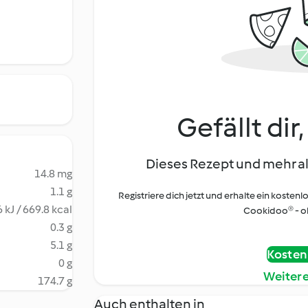
Gefällt dir
Dieses Rezept und mehr al
14.8 mg
1.1 g
Registriere dich jetzt und erhalte ein kostenl
 kJ / 669.8 kcal
Cookidoo® - oh
0.3 g
5.1 g
Kostenl
0 g
Weiter
174.7 g
Auch enthalten in