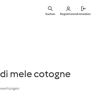
Springe
zum
Suchen
Registrieren
Anmelden
Hauptinha
 di mele cotogne
ewertungen