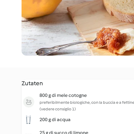
Zutaten
800 g di mele cotogne
preferibilmente biologiche, con la buccia e a fettine
(vedere consiglio 1)
200 g di acqua
25 g di succo di limone