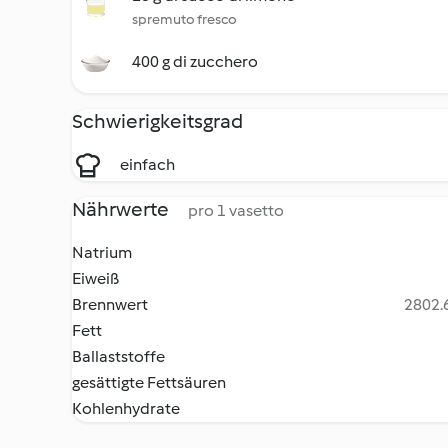
spremuto fresco
400 g di zucchero
Schwierigkeitsgrad
einfach
Nährwerte
pro 1 vasetto
Natrium
Eiweiß
Brennwert
2802.6
Fett
Ballaststoffe
gesättigte Fettsäuren
Kohlenhydrate