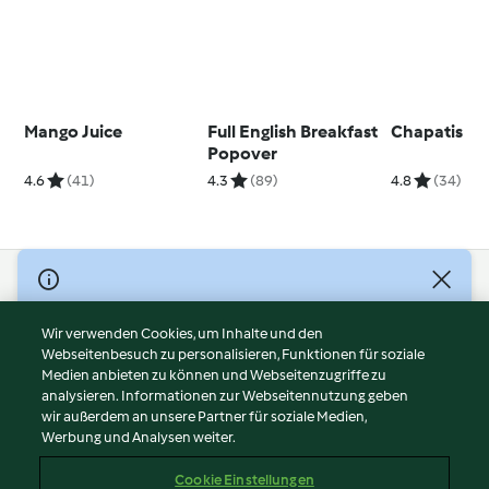
Mango Juice
Full English Breakfast
Chapatis
Popover
4.6
(41)
4.3
(89)
4.8
(34)
© Copyright 2026
Nutzungsbedingungen
Wir verwenden Cookies, um Inhalte und den
Webseitenbesuch zu personalisieren, Funktionen für soziale
Datenschutzrichtlinien
Medien anbieten zu können und Webseitenzugriffe zu
Disclaimer
analysieren. Informationen zur Webseitennutzung geben
Impressum
wir außerdem an unsere Partner für soziale Medien,
Werbung und Analysen weiter.
Cookies
Inhalt melden
Cookie Einstellungen