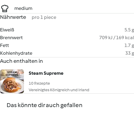
medium
Nährwerte
pro 1 piece
Eiweiß
5.5 g
Brennwert
709 kJ / 169 kcal
Fett
1.7 g
Kohlenhydrate
33 g
Auch enthalten in
Steam Supreme
10 Rezepte
Vereinigtes Königreich und Irland
Das könnte dir auch gefallen