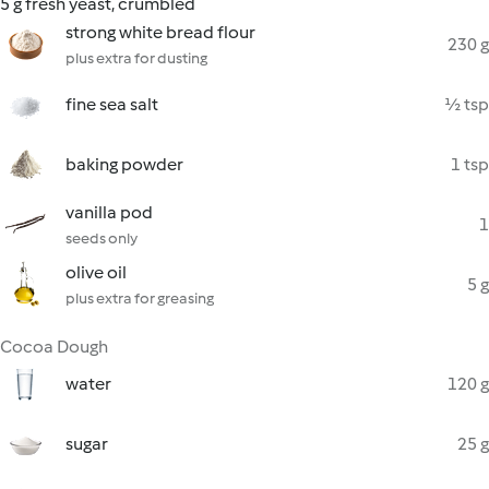
5 g fresh yeast, crumbled
strong white bread flour
230 g
plus extra for dusting
fine sea salt
½ tsp
baking powder
1 tsp
vanilla pod
1
seeds only
olive oil
5 g
plus extra for greasing
Cocoa Dough
water
120 g
sugar
25 g