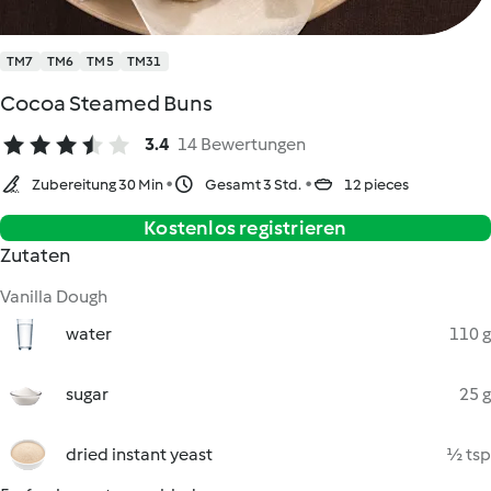
TM7
TM6
TM5
TM31
Cocoa Steamed Buns
3.4
14 Bewertungen
Zubereitung 30 Min
Gesamt 3 Std.
12 pieces
Kostenlos registrieren
Zutaten
Vanilla Dough
water
110 g
sugar
25 g
dried instant yeast
½ tsp