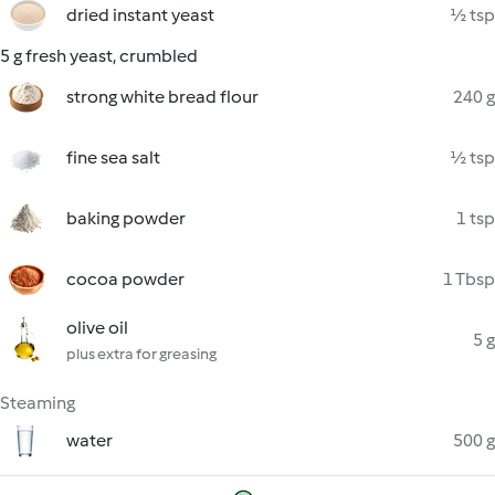
dried instant yeast
½ tsp
5 g fresh yeast, crumbled
strong white bread flour
240 g
fine sea salt
½ tsp
baking powder
1 tsp
cocoa powder
1 Tbsp
olive oil
5 g
plus extra for greasing
Steaming
water
500 g