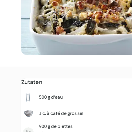
Zutaten
500 g d'eau
1 c. à café de gros sel
900 g de blettes