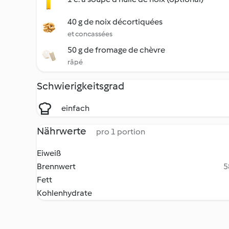
40 g de noix décortiquées
et concassées
50 g de fromage de chèvre
râpé
Schwierigkeitsgrad
einfach
Nährwerte
pro 1 portion
Eiweiß
Brennwert
5
Fett
Kohlenhydrate