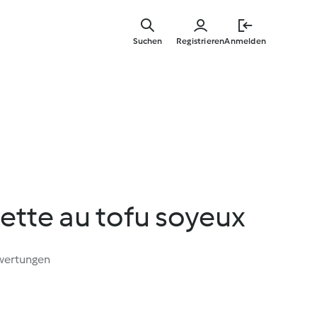
Springe
zum
Suchen
Registrieren
Anmelden
Hauptinha
lette au tofu soyeux
wertungen