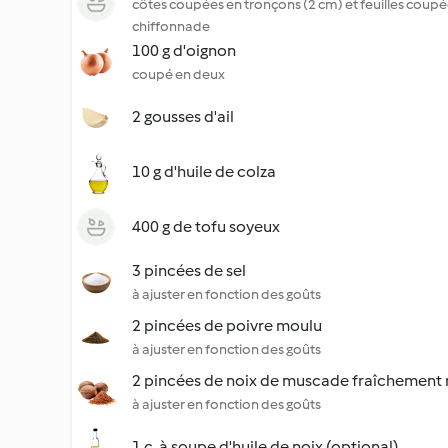
côtes coupées en tronçons (2 cm) et feuilles coupé
chiffonnade
100 g d'oignon
coupé en deux
2 gousses d'ail
10 g d'huile de colza
400 g de tofu soyeux
3 pincées de sel
à ajuster en fonction des goûts
2 pincées de poivre moulu
à ajuster en fonction des goûts
2 pincées de noix de muscade fraîchement
à ajuster en fonction des goûts
1 c. à soupe d'huile de noix (optional)