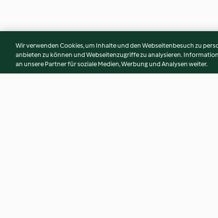
Wir verwenden Cookies, um Inhalte und den Webseitenbesuch zu person
anbieten zu können und Webseitenzugriffe zu analysieren. Informati
an unsere Partner für soziale Medien, Werbung und Analysen weiter.
Velouté glacé de concombre
Soupe de haricots 
au lait de coco
4.6
(88)
4.2
(69)
© Copyright 2026