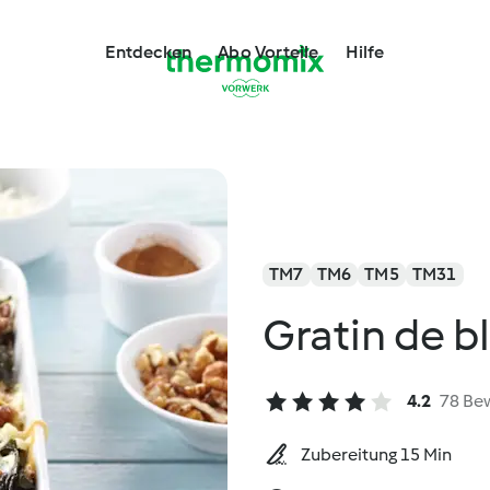
Entdecken
Abo Vorteile
Hilfe
TM7
TM6
TM5
TM31
Gratin de b
4.2
78 Be
Zubereitung 15 Min