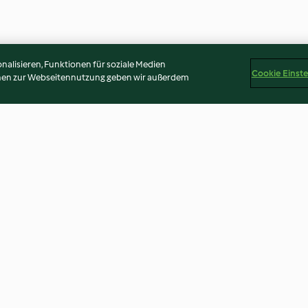
alisieren, Funktionen für soziale Medien
Cookie Einst
onen zur Webseitennutzung geben wir außerdem
blancs
Soupe froide pomme-
Purée de chou à
betterave
3.6
(17)
4.0
(19)