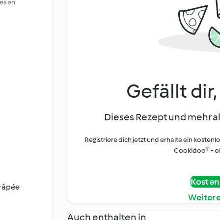
es en
Gefällt dir
Dieses Rezept und mehr al
Registriere dich jetzt und erhalte ein kostenl
Cookidoo® - oh
Kostenl
 râpée
Weiter
Auch enthalten in