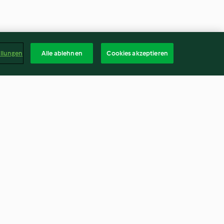
ellungen
Alle ablehnen
Cookies akzeptieren
 la châtaigne
Velouté de céleri au lait de
coco
3.6
(92)