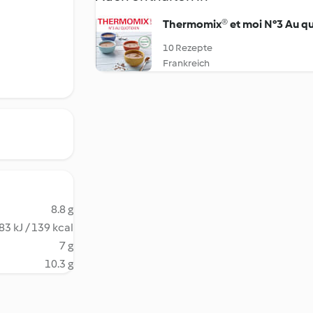
Thermomix® et moi N°3 Au qu
10 Rezepte
Frankreich
8.8 g
83 kJ / 139 kcal
7 g
10.3 g