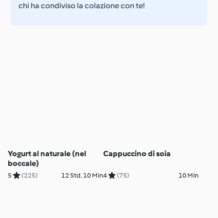
chi ha condiviso la colazione con te!
Yogurt al naturale (nel
Cappuccino di soia
boccale)
5
(225)
12 Std. 10 Min
4
(75)
10 Min