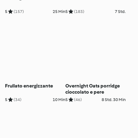
5
(157)
25 Min
5
(183)
7 Std.
Frullato energizzante
Overnight Oats porridge
cioccolato e pere
5
(34)
10 Min
5
(46)
8 Std. 30 Min