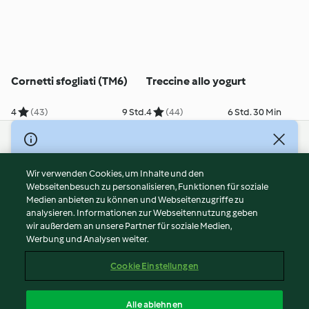
Cornetti sfogliati (TM6)
Treccine allo yogurt
4
(43)
9 Std.
4
(44)
6 Std. 30 Min
© Copyright 2026
Nutzungsbedingungen
Wir verwenden Cookies, um Inhalte und den
Webseitenbesuch zu personalisieren, Funktionen für soziale
Datenschutzrichtlinien
Medien anbieten zu können und Webseitenzugriffe zu
Disclaimer
analysieren. Informationen zur Webseitennutzung geben
Impressum
wir außerdem an unsere Partner für soziale Medien,
Werbung und Analysen weiter.
Cookies
Inhalt melden
Cookie Einstellungen
Abo kündigen
Vertrag widerrufen
Alle ablehnen