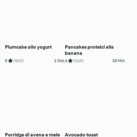
Plumcake allo yogurt
Pancakes proteici alla
banana
5
(562)
1 Std.
4
(165)
30 Min
Porridge di avena e mele
Avocado toast