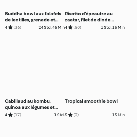
Buddha bowl aux falafels
Risotto d’épeautre au
de lentilles, grenade et
zaatar, filet de dinde
légumes variés
mariné à l’ail, citron et
4
(36)
24 Std. 45 Min
4
(50)
1 Std. 15 Min
gingembre
Cabillaud au kombu,
Tropical smoothie bowl
quinoa aux légumes et
sauce citronnée
4
(17)
1 Std.
5
(3)
15 Min