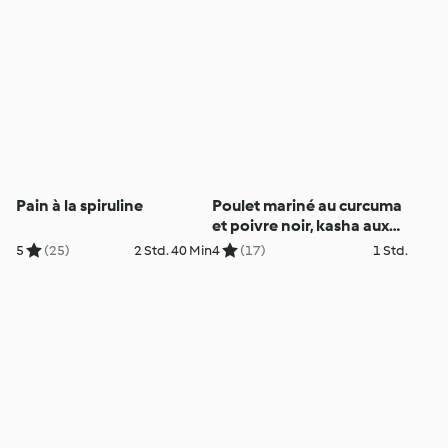
Pain à la spiruline
Poulet mariné au curcuma
et poivre noir, kasha aux
épices
5
(25)
2 Std. 40 Min
4
(17)
1 Std.