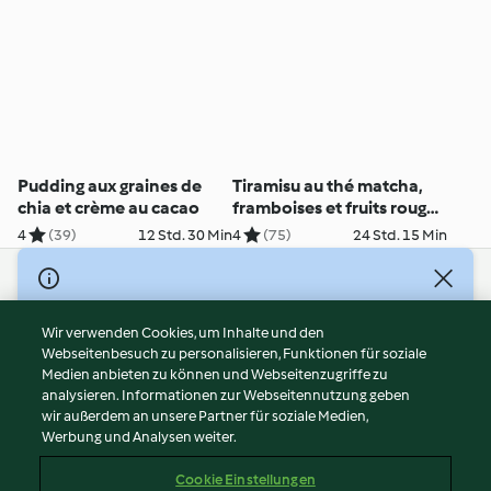
Pudding aux graines de
Tiramisu au thé matcha,
chia et crème au cacao
framboises et fruits rouges
variés
4
(39)
12 Std. 30 Min
4
(75)
24 Std. 15 Min
© Copyright 2026
Nutzungsbedingungen
Wir verwenden Cookies, um Inhalte und den
Webseitenbesuch zu personalisieren, Funktionen für soziale
Datenschutzrichtlinien
Medien anbieten zu können und Webseitenzugriffe zu
Disclaimer
analysieren. Informationen zur Webseitennutzung geben
Impressum
wir außerdem an unsere Partner für soziale Medien,
Werbung und Analysen weiter.
Cookies
Inhalt melden
Cookie Einstellungen