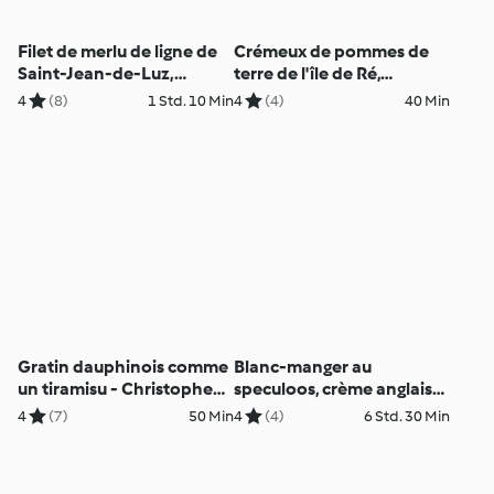
Filet de merlu de ligne de
Crémeux de pommes de
Saint-Jean-de-Luz,
terre de l'île de Ré,
espuma de cèpes du
coquillages de nos côtes -
4
(8)
1 Std. 10 Min
4
(4)
40 Min
Médoc - Nicolas Masse
Richard Toix
Gratin dauphinois comme
Blanc-manger au
un tiramisu - Christophe
speculoos, crème anglaise
Aribert
à la chicorée - Nicolas
4
(7)
50 Min
4
(4)
6 Std. 30 Min
Gautier