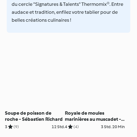
du cercle "Signatures & Talents" Thermomix®. Entre
audace et tradition, enfilez votre tablier pour de
belles créations culinaires !
Soupe de poisson de
Royale de moules
roche - Sébastien Richard
marinières au muscadet -
Eric Guérin
3
(9)
12 Std.
4
(4)
3 Std. 20 Min