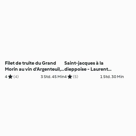
Filet de truite du Grand
Saint-jacques à la
Morin au vin d'Argenteuil,
dieppoise - Laurent
velours de cresson de
Clément
4
(4)
3 Std. 45 Min
4
(5)
1 Std. 30 Min
Méréville - Eric Robert