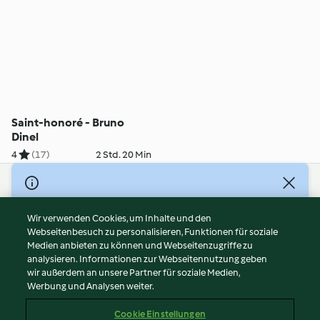
Saint-honoré - Bruno
Dinel
4
(17)
2 Std. 20 Min
© Copyright 2026
Nutzungsbedingungen
Wir verwenden Cookies, um Inhalte und den
Webseitenbesuch zu personalisieren, Funktionen für soziale
Datenschutzrichtlinien
Medien anbieten zu können und Webseitenzugriffe zu
Disclaimer
analysieren. Informationen zur Webseitennutzung geben
Impressum
wir außerdem an unsere Partner für soziale Medien,
Werbung und Analysen weiter.
Cookies
Inhalt melden
Cookie Einstellungen