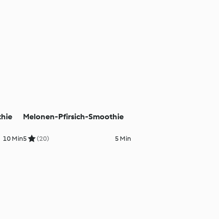
hie
Melonen-Pfirsich-Smoothie
10 Min
5
(20)
5 Min