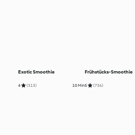
Exotic Smoothie
Frühstücks-Smoothie
4
(313)
10 Min
5
(736)