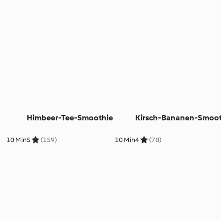
Himbeer-Tee-Smoothie
Kirsch-Bananen-Smoot
10 Min
5
(159)
10 Min
4
(78)