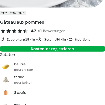
TM7
TM6
TM5
Gâteau aux pommes
4.7
61 Bewertungen
Zubereitung 15 Min
Gesamt 50 Min
8 portions
Kostenlos registrieren
Zutaten
beurre
pour graisser
farine
pour fariner
3 œufs