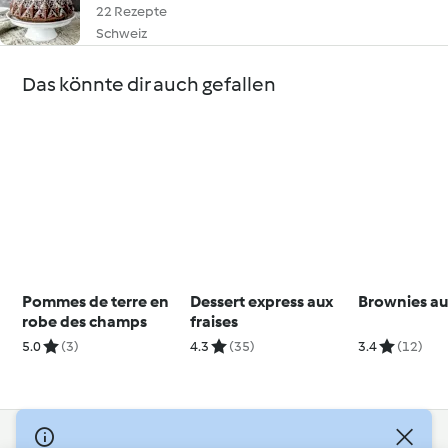
22 Rezepte
Schweiz
Das könnte dir auch gefallen
Pommes de terre en
Dessert express aux
Brownies au
robe des champs
fraises
5.0
(3)
4.3
(35)
3.4
(12)
© Copyright 2026