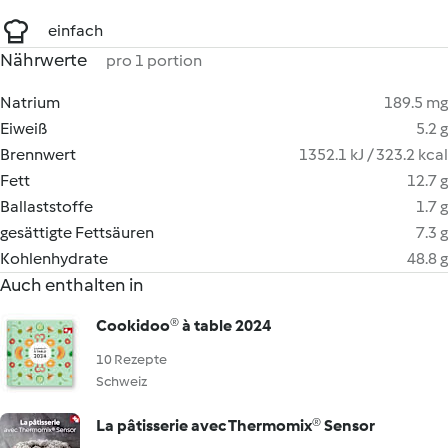
einfach
Nährwerte
pro 1 portion
Natrium
189.5 mg
Eiweiß
5.2 g
Brennwert
1352.1 kJ / 323.2 kcal
Fett
12.7 g
Ballaststoffe
1.7 g
gesättigte Fettsäuren
7.3 g
Kohlenhydrate
48.8 g
Auch enthalten in
Cookidoo® à table 2024
10 Rezepte
Schweiz
La pâtisserie avec Thermomix® Sensor