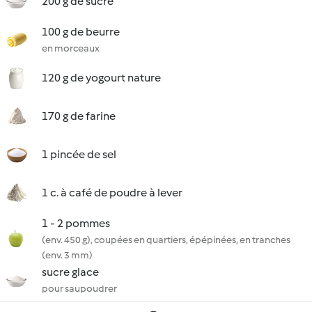
200 g de sucre
100 g de beurre
en morceaux
120 g de yogourt nature
170 g de farine
1 pincée de sel
1 c. à café de poudre à lever
1 - 2 pommes
(env. 450 g), coupées en quartiers, épépinées, en tranches
(env. 3 mm)
sucre glace
pour saupoudrer