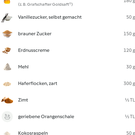
180 g
(z. B. Grafschafter Goldsaft®)
Vanillezucker, selbst gemacht
50 g
brauner Zucker
150 g
Erdnusscreme
120 g
Mehl
30 g
Haferflocken, zart
300 g
Zimt
½ TL
geriebene Orangenschale
½ TL
Kokosraspeln
50 g