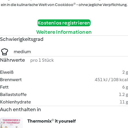
ein in die kulinarische Welt von Cookidoo® - ohne jegliche Verpflichtung.
Kostenlos registrieren
Weitere Informationen
Schwierigkeitsgrad
medium
Nährwerte
pro 1 Stück
Eiweiß
2 g
Brennwert
451 kJ / 108 kcal
Fett
6 g
Ballaststoffe
1.2 g
Kohlenhydrate
11 g
Auch enthalten in
Thermomix® it yourself