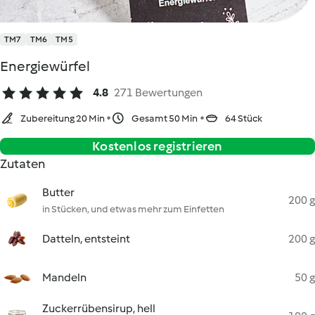
TM7
TM6
TM5
Energiewürfel
4.8
271 Bewertungen
Zubereitung 20 Min
Gesamt 50 Min
64 Stück
Kostenlos registrieren
Zutaten
Butter
200 g
in Stücken, und etwas mehr zum Einfetten
Datteln, entsteint
200 g
Mandeln
50 g
Zuckerrübensirup, hell