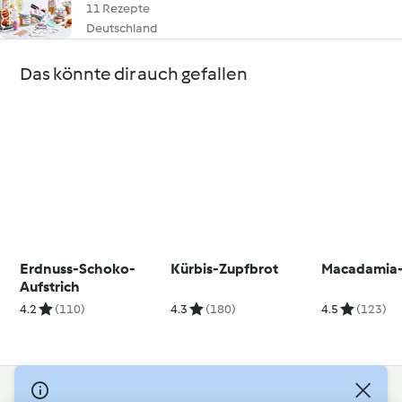
11 Rezepte
Deutschland
Das könnte dir auch gefallen
Erdnuss-Schoko-
Kürbis-Zupfbrot
Macadamia-
Aufstrich
4.2
(110)
4.3
(180)
4.5
(123)
© Copyright 2026