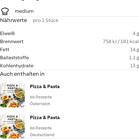
medium
Nährwerte
pro 1 Stück
Eiweiß
4 g
Brennwert
758 kJ / 181 kcal
Fett
14 g
Ballaststoffe
1.1 g
Kohlenhydrate
13 g
Auch enthalten in
Pizza & Pasta
66 Rezepte
Österreich
Pizza & Pasta
66 Rezepte
Deutschland