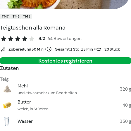
TM7
TM6
TM5
Teigtaschen alla Romana
4.2
64 Bewertungen
Zubereitung 30 Min
Gesamt 1 Std. 15 Min
20 Stück
Kostenlos registrieren
Zutaten
Teig
Mehl
320 g
und etwas mehr zum Bearbeiten
Butter
40 g
weich, in Stücken
Wasser
150 g