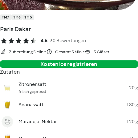
TM7
TM6
TM5
Paris Dakar
4.6
30 Bewertungen
Zubereitung 5 Min
Gesamt 5 Min
3 Gläser
Kostenlos registrieren
Zutaten
Zitronensaft
20 g
frisch gepresst
Ananassaft
180 g
Maracuja-Nektar
120 g