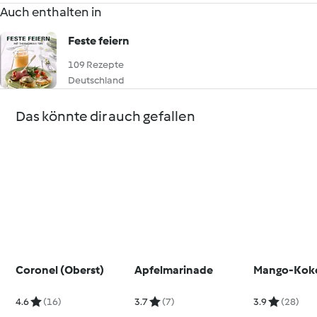
Auch enthalten in
Feste feiern
109 Rezepte
Deutschland
Das könnte dir auch gefallen
Coronel (Oberst)
Apfelmarinade
Mango-Koko
4.6
(16)
3.7
(7)
3.9
(28)