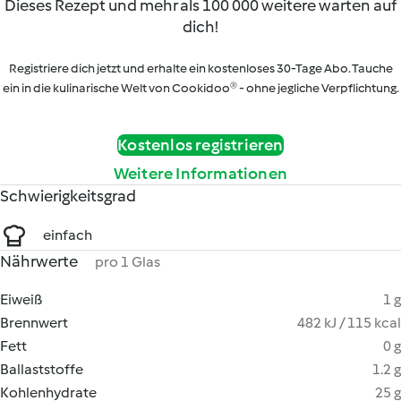
Dieses Rezept und mehr als 100 000 weitere warten auf
dich!
Registriere dich jetzt und erhalte ein kostenloses 30-Tage Abo. Tauche
ein in die kulinarische Welt von Cookidoo® - ohne jegliche Verpflichtung.
Kostenlos registrieren
Weitere Informationen
Schwierigkeitsgrad
einfach
Nährwerte
pro 1 Glas
Eiweiß
1 g
Brennwert
482 kJ / 115 kcal
Fett
0 g
Ballaststoffe
1.2 g
Kohlenhydrate
25 g