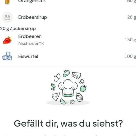
Orangensaft
60 g
Erdbeersirup
20 g
20 g Zuckersirup
Erdbeeren
150 g
frisch oder TK
Eiswürfel
100 g
Gefällt dir, was du siehst?