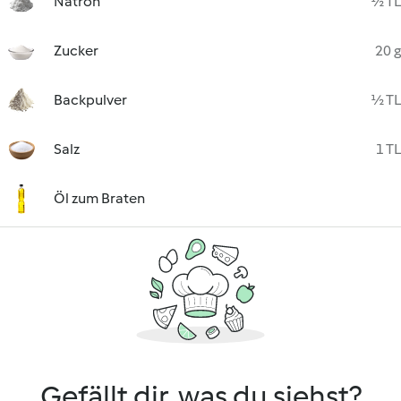
Natron
½ TL
Zucker
20 g
Backpulver
½ TL
Salz
1 TL
Öl zum Braten
Gefällt dir, was du siehst?