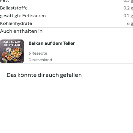
Fett
0.3 g
Ballaststoffe
0.2 g
gesättigte Fettsäuren
0.2 g
Kohlenhydrate
6 g
Auch enthalten in
Balkan auf dem Teller
6 Rezepte
Deutschland
Das könnte dir auch gefallen