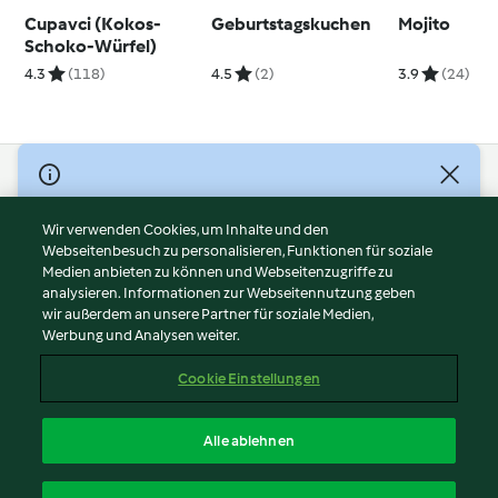
Cupavci (Kokos-
Geburtstagskuchen
Mojito
Schoko-Würfel)
4.3
(118)
4.5
(2)
3.9
(24)
© Copyright 2026
Nutzungsbedingungen
Wir verwenden Cookies, um Inhalte und den
Webseitenbesuch zu personalisieren, Funktionen für soziale
Datenschutzrichtlinien
Medien anbieten zu können und Webseitenzugriffe zu
Disclaimer
analysieren. Informationen zur Webseitennutzung geben
Impressum
wir außerdem an unsere Partner für soziale Medien,
Werbung und Analysen weiter.
Cookies
Inhalt melden
Cookie Einstellungen
Abo kündigen
Vertrag widerrufen
Alle ablehnen
Erklärung zur Barrierefreiheit