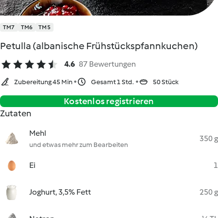
TM7
TM6
TM5
Petulla (albanische Frühstückspfannkuchen)
4.6
87 Bewertungen
Zubereitung 45 Min
Gesamt 1 Std.
50 Stück
Kostenlos registrieren
Zutaten
Mehl
350 g
und etwas mehr zum Bearbeiten
Ei
1
Joghurt, 3,5% Fett
250 g