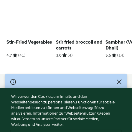
Stir-Fried Vegetables
Stir fried broccoli and
Sambhar (V
carrots
Dhall)
4.7
(41)
3.0
(4)
3.6
(14)
© Copyright 2026
Nutzungsbedingungen
Wir verwenden Cookies, um Inhalte und den
Webseitenbesuch zu personalisieren, Funktionen für soziale
Datenschutzrichtlinien
Medien anbieten zu können und Webseitenzugriffe zu
Disclaimer
analysieren. Informationen zur Webseitennutzung geben
Impressum
wir außerdem an unsere Partner für soziale Medien,
Werbung und Analysen weiter.
Cookies