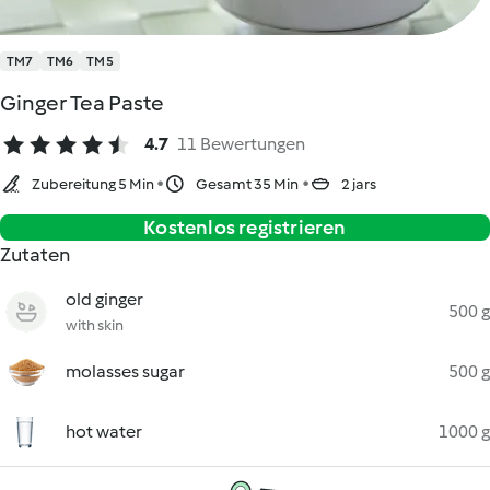
TM7
TM6
TM5
Ginger Tea Paste
4.7
11 Bewertungen
Zubereitung 5 Min
Gesamt 35 Min
2 jars
Kostenlos registrieren
Zutaten
old ginger
500 g
with skin
molasses sugar
500 g
hot water
1000 g