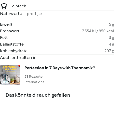
einfach
Nährwerte
pro 1 jar
Eiweiß
5 g
Brennwert
3554 kJ / 850 kcal
Fett
3 g
Ballaststoffe
4 g
Kohlenhydrate
207 g
Auch enthalten in
Perfection in 7 Days with Thermomix®
23 Rezepte
International
Das könnte dir auch gefallen