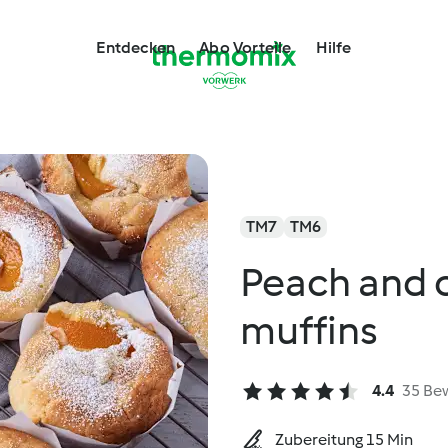
Entdecken
Abo Vorteile
Hilfe
TM7
TM6
Peach and 
muffins
4.4
35 Be
Zubereitung 15 Min