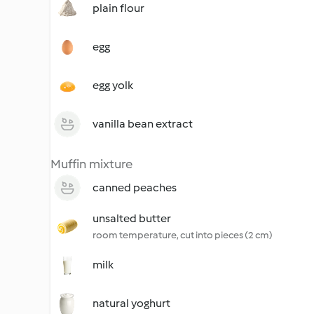
plain flour
egg
egg yolk
vanilla bean extract
Muffin mixture
canned peaches
unsalted butter
room temperature, cut into pieces (2 cm)
milk
natural yoghurt