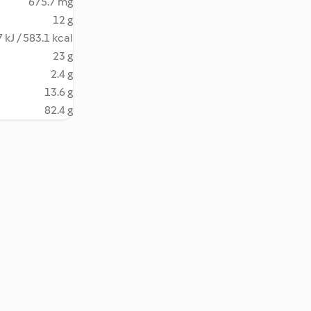
675.7 mg
12 g
 kJ / 583.1 kcal
23 g
2.4 g
13.6 g
82.4 g