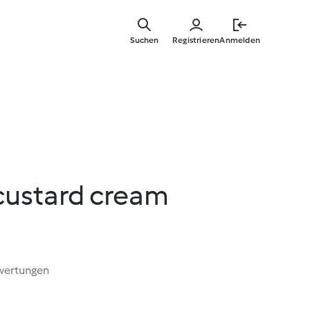
Springe
zum
Suchen
Registrieren
Anmelden
Hauptinha
custard cream
wertungen