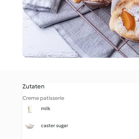
Zutaten
Creme patisserie
milk
caster sugar