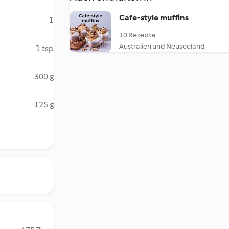
Cafe-style muffins
1
10 Rezepte
Australien und Neuseeland
1 tsp
300 g
125 g