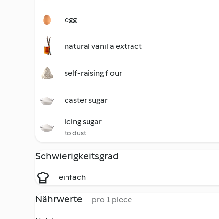
egg
natural vanilla extract
self-raising flour
caster sugar
icing sugar
to dust
Schwierigkeitsgrad
einfach
Nährwerte
pro 1 piece