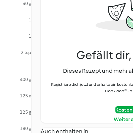
30 g
1
1
Gefällt dir
2 tsp
Dieses Rezept und mehr al
400 g
Registriere dich jetzt und erhalte ein kostenl
Cookidoo® - oh
125 g
Kostenl
125 g
Weiter
180 g
Auch enthalten in