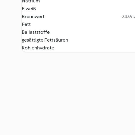
Natrium
Eiweiß
Brennwert
2439.7
Fett
Ballaststoffe
gesättigte Fettsäuren
Kohlenhydrate