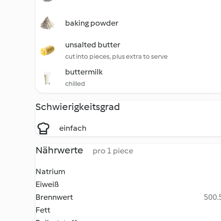
baking powder
unsalted butter
cut into pieces, plus extra to serve
buttermilk
chilled
Schwierigkeitsgrad
einfach
Nährwerte
pro 1 piece
Natrium
Eiweiß
Brennwert
500.5
Fett