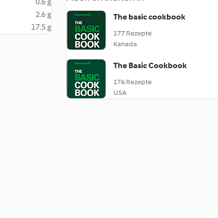
0.6 g
2.6 g
The basic cookbook
17.5 g
177 Rezepte
Kanada
The Basic Cookbook
176 Rezepte
USA