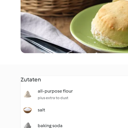
Zutaten
all-purpose flour
plus extra to dust
salt
baking soda