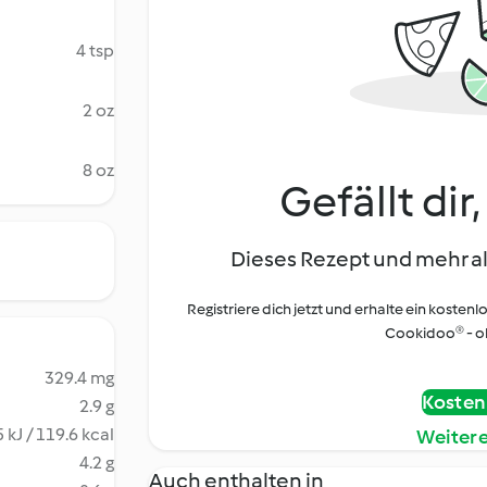
4 tsp
2 oz
8 oz
Gefällt dir
Dieses Rezept und mehr al
Registriere dich jetzt und erhalte ein kostenl
Cookidoo® - oh
329.4 mg
Kostenl
2.9 g
 kJ / 119.6 kcal
Weiter
4.2 g
Auch enthalten in