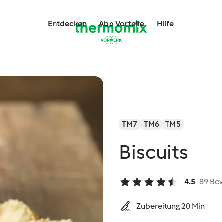
Entdecken
Abo Vorteile
Hilfe
TM7
TM6
TM5
Biscuits
4.5
89 Be
Zubereitung 20 Min