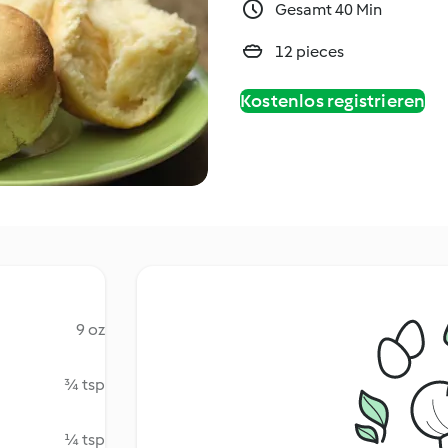
Gesamt 40 Min
12 pieces
Kostenlos registrieren
9 oz
¾ tsp
¼ tsp