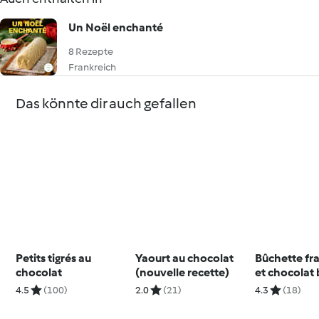
Un Noël enchanté
8 Rezepte
Frankreich
Das könnte dir auch gefallen
Petits tigrés au
Yaourt au chocolat
Bûchette fr
chocolat
(nouvelle recette)
et chocolat
4.5
(100)
2.0
(21)
4.3
(18)