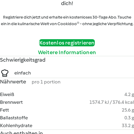
dich!
Registriere dich jetzt und erhalte ein kostenloses 30-Tage Abo. Tauche
ein in die kulinarische Welt von Cookidoo® - ohne jegliche Verpflichtung.
Kostenlos registrieren
Weitere Informationen
Schwierigkeitsgrad
einfach
Nährwerte
pro 1 portion
Eiweiß
4.2 g
Brennwert
1574.7 kJ / 376.4 kcal
Fett
25.6 g
Ballaststoffe
0.3 g
Kohlenhydrate
33.2 g
Auch enthalten in