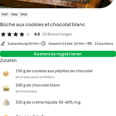
TM7
TM6
TM5
Bûche aux cookies et chocolat blanc
4.0
18 Bewertungen
Zubereitung 30 Min
Gesamt 24 Std. 30 Min
10 portions
Kostenlos registrieren
Zutaten
150 g de cookies aux pépites de chocolat
et un peu pour la finition
200 g de chocolat blanc
en morceaux
350 g de crème liquide 30-40% m.g.