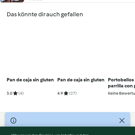
Das könnte dir auch gefallen
Pan de caja sin gluten
Pan de caja sin gluten
Portobellos 
parrilla con
palta y perej
3.0
(4)
4.9
(27)
Keine Bewert
© Copyright 2026
Nutzungsbedingungen