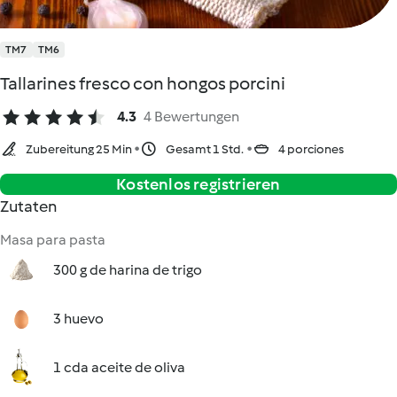
TM7
TM6
Tallarines fresco con hongos porcini
4.3
4 Bewertungen
Zubereitung 25 Min
Gesamt 1 Std.
4 porciones
Kostenlos registrieren
Zutaten
Masa para pasta
300 g de harina de trigo
3 huevo
1 cda aceite de oliva