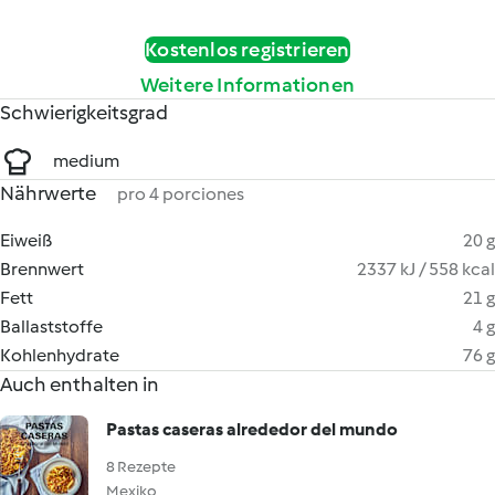
Kostenlos registrieren
Weitere Informationen
Schwierigkeitsgrad
medium
Nährwerte
pro 4 porciones
Eiweiß
20 g
Brennwert
2337 kJ / 558 kcal
Fett
21 g
Ballaststoffe
4 g
Kohlenhydrate
76 g
Auch enthalten in
Pastas caseras alrededor del mundo
8 Rezepte
Mexiko