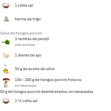
1 cdita sal
harina de trigo
Salsa de hongos porcini
2 ramitas de perejil
sólo las hojas
1 diente de ajo
50 g de aceite de oliva
150 - 200 g de hongos porcini frescos
en rebanadas
50 g de hongos porcini deshidratados, en rebanadas
1 ½ cdita sal